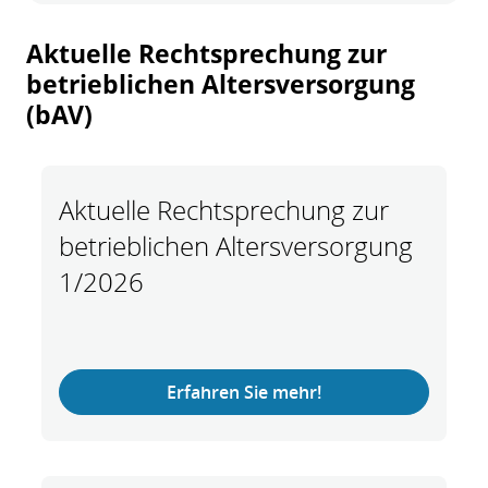
oben auf der Agenda. Über
wettbewerbsfähige
Aktuelle Rechtsprechung zur
Vergütungspakete hinaus
betrieblichen Altersversorgung
ergänzen erfolgreiche
(bAV)
Unternehmen die Bezüge
durch Zuwendungen, wie
etwa
Aktuelle Rechtsprechung zur
Altersversorgungsleistunge
n und/oder
betrieblichen Altersversorgung
Mitarbeiterbeteiligungsprog
1/2026
ramme.
Erfahren Sie mehr!