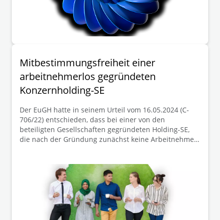
Mitbestimmungsfreiheit einer
arbeitnehmerlos gegründeten
Konzernholding-SE
Der EuGH hatte in seinem Urteil vom 16.05.2024 (C-
706/22) entschieden, dass bei einer von den
beteiligten Gesellschaften gegründeten Holding-SE,
die nach der Gründung zunächst keine Arbeitnehmer
beschäftigt, das Verfahren über die Beteiligung der
Arbeitnehmer auch nicht zu einem späteren Zeitpunkt
nachgeholt werden muss, zu dem die SE
herrschendes Unternehmen von Arbeitnehmer
beschäftigtenden Tochtergesellschaften in einem oder
mehreren Mitgliedstaaten geworden ist. Das BAG ist
dieser Rechtsauffassung des EuGH in seinem
Beschluss vom 26.11.2024 (1 ABR 37/20) gefolgt. Die