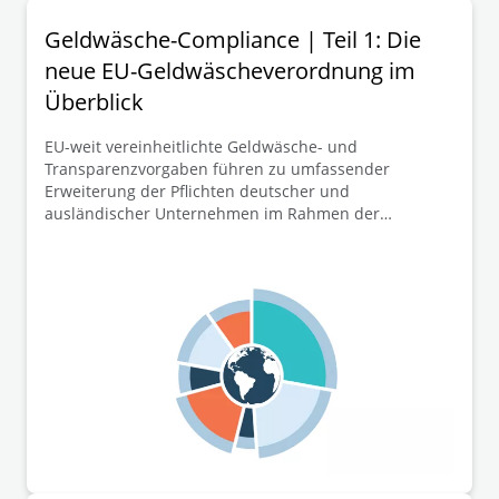
Geldwäsche-Compliance | Teil 1: Die
neue EU-Geldwäscheverordnung im
Überblick
EU-weit vereinheitlichte Geldwäsche- und
Transparenzvorgaben führen zu umfassender
Erweiterung der Pflichten deutscher und
ausländischer Unternehmen im Rahmen der
Mitteilung ihrer wirtschaftlichen Eigentümer zum
Transparenzregister. In diesem ersten Teil der
Beitragsreihe stellen wir die neue EU-GwVO zunächst
überblicksartig dar, bevor wir in den folgenden
Beiträgen vertiefter auf ausgewählte
Schlüsselelemente der zahlreichen Neuregelungen
eingehen werden.