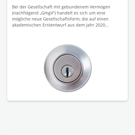
Bei der Gesellschaft mit gebundenem Vermögen
(nachfolgend „GmgV“) handelt es sich um eine
mögliche neue Gesellschaftsform, die auf einen
akademischen Erstentwurf aus dem Jahr 2020
zurückgeht. Kern der GmgV ist die
Vermögensbindung: Gewinne dürfen nicht an die
Mitglieder ausgeschüttet werden, sondern müssen im
Unternehmen verbleiben (sog. „Asset Lock"). Die
Mitgliedschaft soll persönlich und weder frei
übertragbar noch vererbbar sein; die Mitglieder
nehmen damit eine Art treuhänderische Stellung ein.