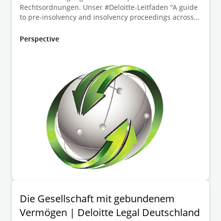
Rechtsordnungen. Unser #Deloitte-Leitfaden "A guide
to pre-insolvency and insolvency proceedings across
Europe" bietet neben wertvollen Einblicken in die
jüngsten Reformen und wichtigsten
Perspective
Insolvenzordnungen in Europa auch praktische
Lösungen für Unternehmen jeder Größe. Unsere
Deloitte Legal Restrukturierungsexperten Frank
Tschentscher, Torsten Cülter und Christina Wöste
geben einen Überblick über die relevanten
Regelungen in Deutschland.
Die Gesellschaft mit gebundenem
Vermögen | Deloitte Legal Deutschland