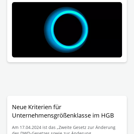
Umwandlungsvorgänge in der Form der Spaltung und
des Formwechsels unter Beteiligung deutscher
Rechtsträger geschaffen werden.
Grenzüberschreitende Reorganisationsvorgänge
werden damit maßgeblich erleichtert.
Neue Kriterien für
Unternehmensgrößenklasse im HGB
Am 17.04.2024 ist das „Zweite Gesetz zur Änderung
des DWD-Gesetzes sowie zur Änderung