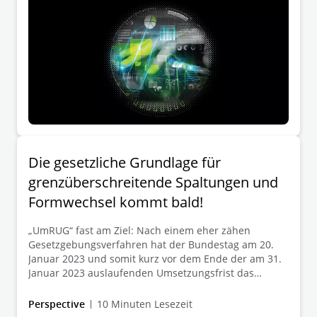
Die gesetzliche Grundlage für
grenzüberschreitende Spaltungen und
Formwechsel kommt bald!
„UmRUG“ fast am Ziel: Nach einem eher zähen
Gesetzgebungsverfahren hat der Bundestag am 20.
Januar 2023 und somit kurz vor dem Ende der am 31.
Januar 2023 auslaufenden Umsetzungsfrist das
UmRUG verabschiedet. Mit der Verkündung des
Gesetzes werden (endlich) die gesetzlichen
Perspective
10 Minuten Lesezeit
Voraussetzungen für grenzüberschreitende