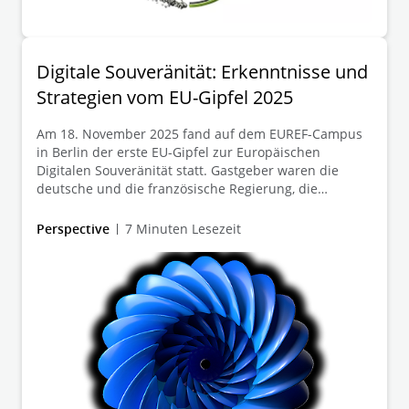
Digitale Souveränität: Erkenntnisse und
Strategien vom EU-Gipfel 2025
Am 18. November 2025 fand auf dem EUREF-Campus
in Berlin der erste EU-Gipfel zur Europäischen
Digitalen Souveränität statt. Gastgeber waren die
deutsche und die französische Regierung, die
gemeinsam mit weiteren EU-Mitgliedstaaten politische
Entscheidungsträger, Vertreter aus Wirtschaft,
Perspective
7 Minuten Lesezeit
Wissenschaft und Zivilgesellschaft
zusammenbrachten. Im Fokus standen zentrale
Herausforderungen und Chancen bei der Sicherung
der europäischen digitalen Unabhängigkeit, dem
Ausbau sicherer Infrastrukturen sowie der Förderung
innovativer Technologien und Unternehmen.