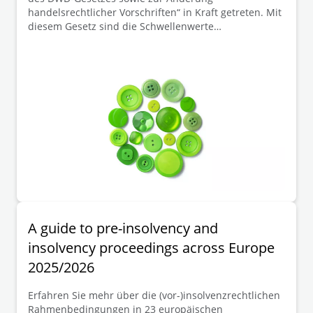
handelsrechtlicher Vorschriften“ in Kraft getreten. Mit
diesem Gesetz sind die Schwellenwerte
„Bilanzsumme“ und „Umsatzerlöse“ zur Bestimmung
von Unternehmensgrößenklasse im
Handelsgesetzbuch („HGB“) angehoben worden. Diese
Anhebung hat insbesondere für solche Unternehmen
(Kapitalgesellschaften), die durch die Neueinstufung
in eine kleinere Größenklasse fallen, eine Reduzierung
der Berichtspflicht und gegebenenfalls die Befreiung
von der Prüfungspflicht zur Folge.
A guide to pre-insolvency and
insolvency proceedings across Europe
2025/2026
Erfahren Sie mehr über die (vor-)insolvenzrechtlichen
Rahmenbedingungen in 23 europäischen