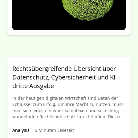
Rechtsübergreifende Übersicht über
Datenschutz, Cybersicherheit und KI –
dritte Ausgabe
In der heutigen digitalen Wirtschaft sind Daten der
Schlüssel zum Erfolg. Um ihre Macht zu nutzen, muss
man sich jedoch in einer komplexen und sich stetig
wandelnden Rechtslandschaft zurechtfinden. Dieser
Leitfaden bietet einen umfassenden Überblick über
die jüngsten Entwicklungen und künftigen Trends in
Analysis
5 Minuten Lesezeit
den Bereichen Datenschutz, Cybersicherheit und