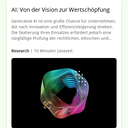
AI: Von der Vision zur Wertschöpfung
Generative KI ist eine große Chance für Unternehmen,
die nach Innovation und Effizienzsteigerung streben.
Die Skalierung ihres Einsatzes erfordert jedoch eine
sorgfältige Prüfung der rechtlichen, ethischen und
regulatorischen Rahmenbedingungen, um Risiken zu
minimieren und eine verantwortungsvolle
Research
10 Minuten Lesezeit
Implementierung sicherzustellen.