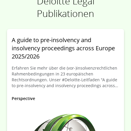
Deloitte Legal
Publikationen
A guide to pre-insolvency and
insolvency proceedings across Europe
2025/2026
Erfahren Sie mehr über die (vor-)insolvenzrechtlichen
Rahmenbedingungen in 23 europäischen
Rechtsordnungen. Unser #Deloitte-Leitfaden "A guide
to pre-insolvency and insolvency proceedings across
Europe" bietet neben wertvollen Einblicken in die
jüngsten Reformen und wichtigsten
Perspective
Insolvenzordnungen in Europa auch praktische
Lösungen für Unternehmen jeder Größe. Unsere
Deloitte Legal Restrukturierungsexperten Frank
Tschentscher, Torsten Cülter und Christina Wöste
geben einen Überblick über die relevanten