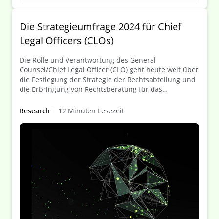
Die Strategieumfrage 2024 für Chief
Legal Officers (CLOs)
Die Rolle und Verantwortung des General
Counsel/Chief Legal Officer (CLO) geht heute weit über
die Festlegung der Strategie der Rechtsabteilung und
die Erbringung von Rechtsberatung für das
Unternehmen hinaus. Erfahren Sie, wie CLOs heute
mit ihren Kolleginnen und Kollegen aus der
Research
12 Minuten Lesezeit
Geschäftsleitung zusammenarbeiten, um immer
komplexer werdende Herausforderungen zu meistern.