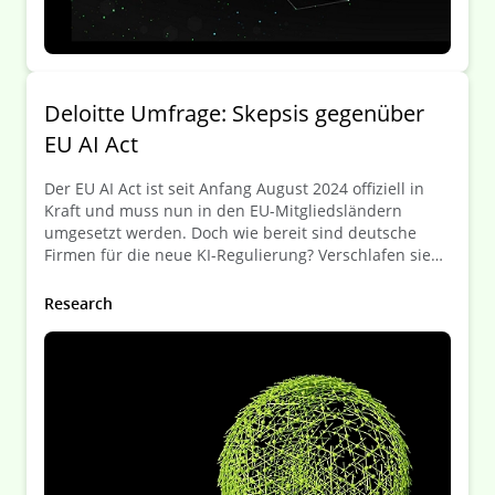
Deloitte Umfrage: Skepsis gegenüber
EU AI Act
Der EU AI Act ist seit Anfang August 2024 offiziell in
Kraft und muss nun in den EU-Mitgliedsländern
umgesetzt werden. Doch wie bereit sind deutsche
Firmen für die neue KI-Regulierung? Verschlafen sie
gerade einen wichtigen Schritt auf dem Weg in die KI-
Zukunft? Wird der neue EU AI Act gar die KI-
Research
Entwicklung in Europa behindern?