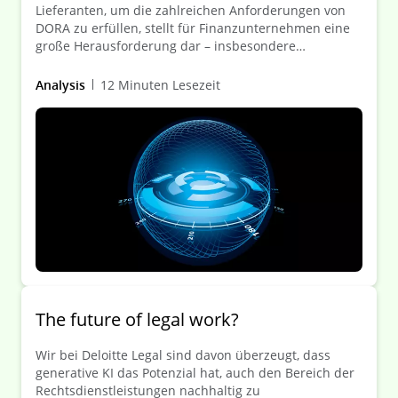
Lieferanten, um die zahlreichen Anforderungen von
DORA zu erfüllen, stellt für Finanzunternehmen eine
große Herausforderung dar – insbesondere
angesichts des Stichtags 17. Januar 2025. Ein
effizienter, systematischer und digitaler
Analysis
12 Minuten Lesezeit
Reviewprozess ist der Schlüssel zur Gewährleistung
einer DORA-konformen Vertragslandschaft.
The future of legal work?
Wir bei Deloitte Legal sind davon überzeugt, dass
generative KI das Potenzial hat, auch den Bereich der
Rechtsdienstleistungen nachhaltig zu