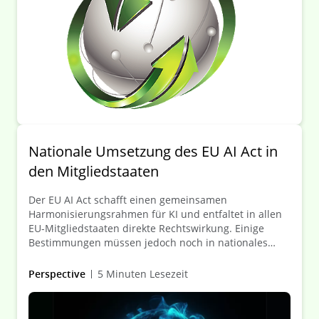
Regelungen in Deutschland.
Nationale Umsetzung des EU AI Act in
den Mitgliedstaaten
Der EU AI Act schafft einen gemeinsamen
Harmonisierungsrahmen für KI und entfaltet in allen
EU-Mitgliedstaaten direkte Rechtswirkung. Einige
Bestimmungen müssen jedoch noch in nationales
Recht umgesetzt werden. Während die
Mitgliedstaaten diese Phase vorantreiben, zeigen sich
Perspective
5 Minuten Lesezeit
deutliche Unterschiede in ihren legislativen Ansätzen,
Zeitplänen und institutionellen Strukturen. Um
Unternehmen dabei zu unterstützen, sich in diesem