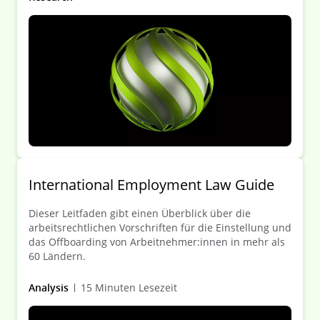
verschiedenen Fronten konfrontiert. Gleichzeitig
werden die Streitigkeiten immer komplexer,
zeitaufwändiger und teurer - und dennoch ist die
Bereitschaft zu prozessieren größer denn je.
International Employment Law Guide
Dieser Leitfaden gibt einen Überblick über die
arbeitsrechtlichen Vorschriften für die Einstellung und
das Offboarding von Arbeitnehmer:innen in mehr als
60 Ländern.
Analysis
15 Minuten Lesezeit