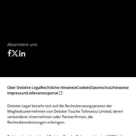
Abonniere uns
Über Deloitte Legal
Rechtliche Hinweise
Cookies
Datenschutzhinweise
Impressum
Lieferantenportal
Deloitte Legal bezieht sich auf die Rechtsberatungspraxen der
Mitgliedsunternehmen von Deloitte Touche Tohmatsu Limited, deren
verbundene Unternehmen oder Partnerfirmen, die
Rechtsdienstleistungen erbringen.