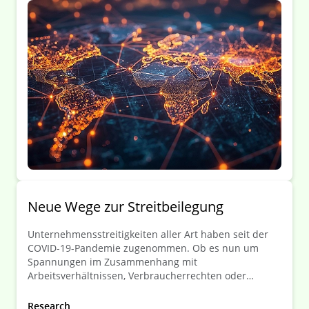
künstliche Intelligenz in 51 Ländern.
Neue Wege zur Streitbeilegung
Unternehmensstreitigkeiten aller Art haben seit der
COVID-19-Pandemie zugenommen. Ob es nun um
Spannungen im Zusammenhang mit
Arbeitsverhältnissen, Verbraucherrechten oder
Steuern geht: Unternehmen sehen sich mit einer
wachsenden Zahl von Rechtsstreitigkeiten an
Research