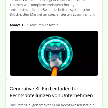
Themen wie komplexe Preisberechnung mit
umsatzsteuerlichen Besonderheiten, systemische
Brüche, den Mangel an spezialisierten Lösungen und
Zahlungsdienste im Markt für Elektromobilität –
insbesondere beleuchten wir das
Analysis
5 Minuten Lesezeit
Finanztransfergeschäft, stellen typische
Fallkonstellationen bei der Auslagerung von
Ladedienstleistungen dar und erläutern die Limited
Range-Ausnahme im Umfeld der Elektromobilität.
Generative KI: Ein Leitfaden für
Rechtsabteilungen von Unternehmen
Das Potenzial generativer KI im Rechtswesen hat die