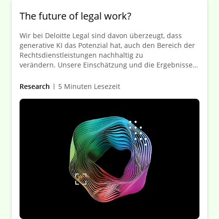
The future of legal work?
Wir bei Deloitte Legal sind davon überzeugt, dass
generative KI das Potenzial hat, auch den Bereich der
Rechtsdienstleistungen nachhaltig zu
verändern. Unsere Einschätzung und die Ergebnisse
unserer Umfrage zu generativer KI für
Rechtsabteilungen von Unternehmen.
Research
5 Minuten Lesezeit