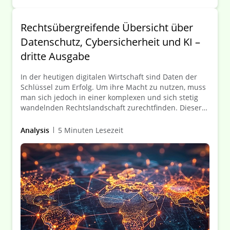
Rechtsübergreifende Übersicht über
Datenschutz, Cybersicherheit und KI –
dritte Ausgabe
In der heutigen digitalen Wirtschaft sind Daten der
Schlüssel zum Erfolg. Um ihre Macht zu nutzen, muss
man sich jedoch in einer komplexen und sich stetig
wandelnden Rechtslandschaft zurechtfinden. Dieser
Leitfaden bietet einen umfassenden Überblick über
die jüngsten Entwicklungen und künftigen Trends in
Analysis
5 Minuten Lesezeit
den Bereichen Datenschutz, Cybersicherheit und
künstliche Intelligenz in 51 Ländern.