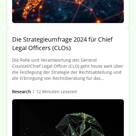
Die Strategieumfrage 2024 für Chief
Legal Officers (CLOs)
Die Rolle und Verantwortung des General
Counsel/Chief Legal Officer (CLO) geht heute weit über
die Festlegung der Strategie der Rechtsabteilung und
die Erbringung von Rechtsberatung für das
Unternehmen hinaus. Erfahren Sie, wie CLOs heute
mit ihren Kolleginnen und Kollegen aus der
Research
12 Minuten Lesezeit
Geschäftsleitung zusammenarbeiten, um immer
komplexer werdende Herausforderungen zu meistern.