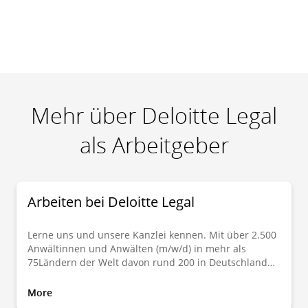
Mehr über Deloitte Legal
als Arbeitgeber
Arbeiten bei Deloitte Legal
Lerne uns und unsere Kanzlei kennen. Mit über 2.500
Anwältinnen und Anwälten (m/w/d) in mehr als
75Ländern der Welt davon rund 200 in Deutschland
erbringt Deloitte Legal hochqualifizierte und zugleich
praxisnahe Beratung in allen Fragen des nationalen
More
und internationalen Wirtschaftsrechts. Mache