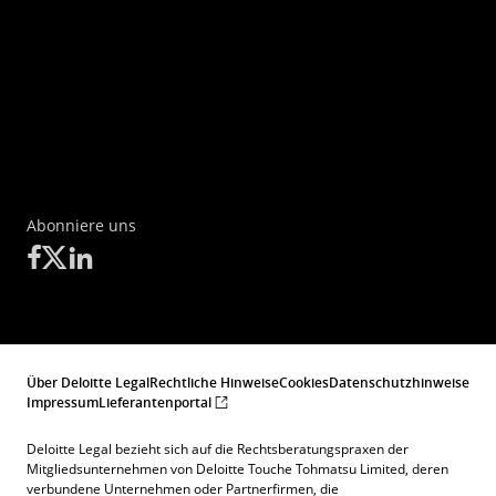
Abonniere uns
Über Deloitte Legal
Rechtliche Hinweise
Cookies
Datenschutzhinweise
Impressum
Lieferantenportal
Deloitte Legal bezieht sich auf die Rechtsberatungspraxen der
Mitgliedsunternehmen von Deloitte Touche Tohmatsu Limited, deren
verbundene Unternehmen oder Partnerfirmen, die