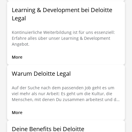
gemeinsam mit uns den Unterschied. Global. Lokal.
Learning & Development bei Deloitte
Individuell.
Legal
Kontinuierliche Weiterbildung ist für uns essenziell:
Erfahre alles über unser Learning & Development
Angebot.
More
Warum Deloitte Legal
Auf der Suche nach dem passenden Job geht es um
viel mehr als nur Arbeit: Es geht um die Kultur, die
Menschen, mit denen Du zusammen arbeitest und die
vielen kleinen und großen Dinge, die den Unterschied
machen. Hier erfährst Du, was Deloitte Legal Dir rund
More
um Deinen Job zu bieten hat.
Deine Benefits bei Deloitte