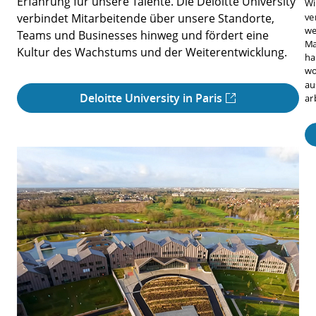
Erfahrung für unsere Talente. Die Deloitte University
Wi
verbindet Mitarbeitende über unsere Standorte,
ve
we
Teams und Businesses hinweg und fördert eine
Ma
Kultur des Wachstums und der Weiterentwicklung.
ha
wo
au
Deloitte University in Paris
ar