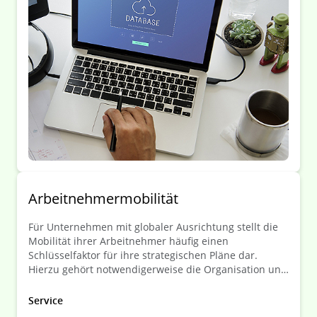
an Bedeutung. Letztlich werden Unternehmen nur
dann datenschutzrechtskonform agieren, wenn sie
datenschutz- sowie datensicherheitsrechtliche
Anforderungen auch innerbetrieblich bedarfsgerecht
ermitteln und vorausschauend umsetzen.
Arbeitnehmermobilität
Für Unternehmen mit globaler Ausrichtung stellt die
Mobilität ihrer Arbeitnehmer häufig einen
Schlüsselfaktor für ihre strategischen Pläne dar.
Hierzu gehört notwendigerweise die Organisation und
Koordination von Arbeitnehmerentsendungen,
einschließlich der materiellen Bedürfnisse, der
Service
Vergütung und der rechtlichen Aspekte, möglichst