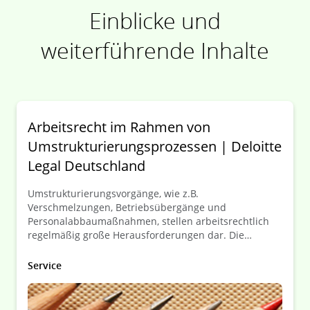
Einblicke und
weiterführende Inhalte
Arbeitsrecht im Rahmen von
Umstrukturierungsprozessen | Deloitte
Legal Deutschland
Umstrukturierungsvorgänge, wie z.B.
Verschmelzungen, Betriebsübergänge und
Personalabbaumaßnahmen, stellen arbeitsrechtlich
regelmäßig große Herausforderungen dar. Die
Komplexität – insbesondere auch im Hinblick auf die
Harmonisierung von Arbeitsbedingungen – nimmt
Service
deutlich zu, wenn die beabsichtigten Maßnahmen
Betriebe in mehreren Ländern betreffen oder es sich
um eine Umstrukturierung innerhalb einer hoch