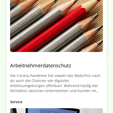
regulierten Branche handelt.
Arbeitnehmerdatenschutz
Die Corona-Pandemie hat sowohl das Bedürfnis nach
als auch die Chancen von digitalen
Arbeitsumgebungen offenbart. Während häufig das
Verhältnis zwischen Unternehmen und Kunden im
Fokus datenschutzrechtlicher Fragestellungen steht,
gewinnt der Datenschutz innerhalb des
Service
Unternehmens sowie der Schutz von
personenbezogenen Arbeitnehmerdaten zunehmend