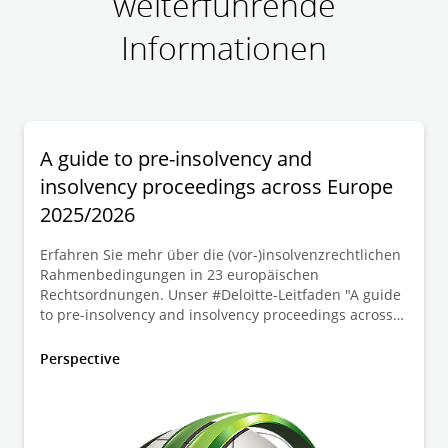
weiterführende
Informationen
A guide to pre-insolvency and
insolvency proceedings across Europe
2025/2026
Erfahren Sie mehr über die (vor-)insolvenzrechtlichen
Rahmenbedingungen in 23 europäischen
Rechtsordnungen. Unser #Deloitte-Leitfaden "A guide
to pre-insolvency and insolvency proceedings across
Europe" bietet neben wertvollen Einblicken in die
jüngsten Reformen und wichtigsten
Perspective
Insolvenzordnungen in Europa auch praktische
Lösungen für Unternehmen jeder Größe. Unsere
Deloitte Legal Restrukturierungsexperten Frank
Tschentscher, Torsten Cülter und Christina Wöste