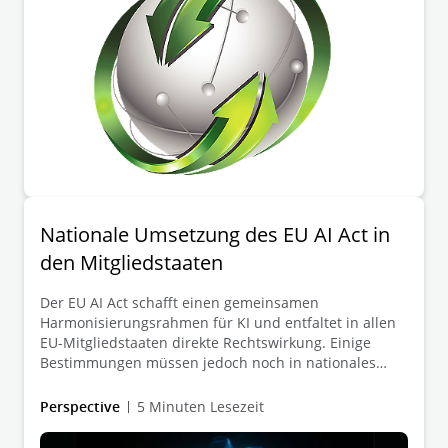
geben einen Überblick über die relevanten
Regelungen in Deutschland.
Nationale Umsetzung des EU AI Act in
den Mitgliedstaaten
Der EU AI Act schafft einen gemeinsamen
Harmonisierungsrahmen für KI und entfaltet in allen
EU-Mitgliedstaaten direkte Rechtswirkung. Einige
Bestimmungen müssen jedoch noch in nationales
Recht umgesetzt werden. Während die
Mitgliedstaaten diese Phase vorantreiben, zeigen sich
Perspective
5 Minuten Lesezeit
deutliche Unterschiede in ihren legislativen Ansätzen,
Zeitplänen und institutionellen Strukturen. Um