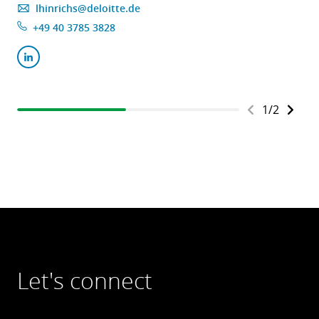
lhinrichs@deloitte.de
+49 40 3785 3828
1
/
2
Let's connect