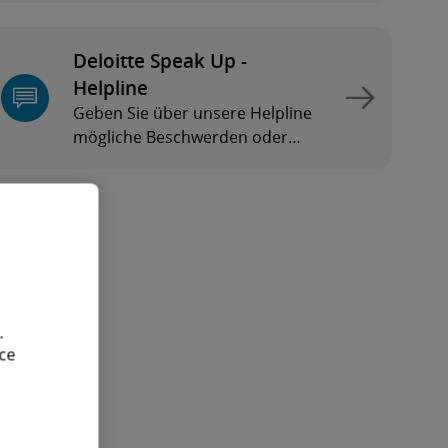
Deloitte Speak Up -
Helpline
Geben Sie über unsere Helpline
mögliche Beschwerden oder
Hinweise zu Verstößen ab.
.
ce