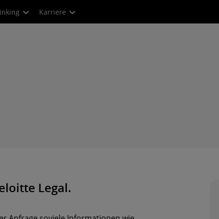
inking
Karriere
eloitte Legal.
rer Anfrage soviele Informationen wie