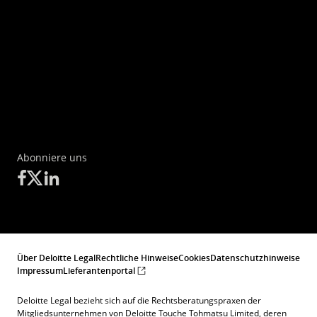
Abonniere uns
Über Deloitte Legal
Rechtliche Hinweise
Cookies
Datenschutzhinweise
Impressum
Lieferantenportal
Deloitte Legal bezieht sich auf die Rechtsberatungspraxen der
Mitgliedsunternehmen von Deloitte Touche Tohmatsu Limited, deren