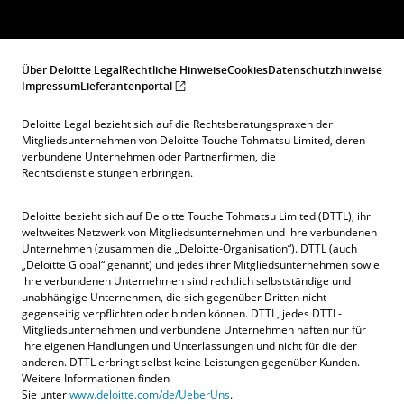
Über Deloitte Legal
Rechtliche Hinweise
Cookies
Datenschutzhinweise
Impressum
Lieferantenportal
Deloitte Legal bezieht sich auf die Rechtsberatungspraxen der
Mitgliedsunternehmen von Deloitte Touche Tohmatsu Limited, deren
verbundene Unternehmen oder Partnerfirmen, die
Rechtsdienstleistungen erbringen.
Deloitte bezieht sich auf Deloitte Touche Tohmatsu Limited (DTTL), ihr
weltweites Netzwerk von Mitgliedsunternehmen und ihre verbundenen
Unternehmen (zusammen die „Deloitte-Organisation“). DTTL (auch
„Deloitte Global“ genannt) und jedes ihrer Mitgliedsunternehmen sowie
ihre verbundenen Unternehmen sind rechtlich selbstständige und
unabhängige Unternehmen, die sich gegenüber Dritten nicht
gegenseitig verpflichten oder binden können. DTTL, jedes DTTL-
Mitgliedsunternehmen und verbundene Unternehmen haften nur für
Contact Us
ihre eigenen Handlungen und Unterlassungen und nicht für die der
Submit RFP
anderen. DTTL erbringt selbst keine Leistungen gegenüber Kunden.
Weitere Informationen finden
Sie unter
www.deloitte.com/de/UeberUns
.