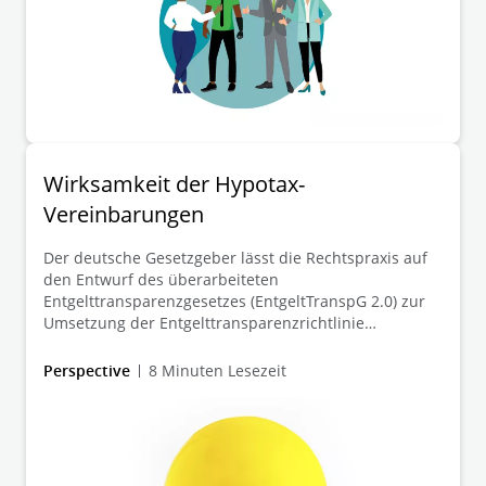
Wirksamkeit der Hypotax-
Vereinbarungen
Der deutsche Gesetzgeber lässt die Rechtspraxis auf
den Entwurf des überarbeiteten
Entgelttransparenzgesetzes (EntgeltTranspG 2.0) zur
Umsetzung der Entgelttransparenzrichtlinie
(2023/970/EU) warten. Zugleich entwickelt die
Rechtsprechung die Rechtssätze für die
Perspective
8 Minuten Lesezeit
Voraussetzungen und die Höhe des
geschlechtsbezogenen Entgeltgleichheit-Anspruchs
nach dem aktuell geltenden Entgelttransparenzgesetz
(EntgeltTranspG 1.0) stetig weiter. Dieser Client Alert
ordnet die hierzu ergangenen Urteile des