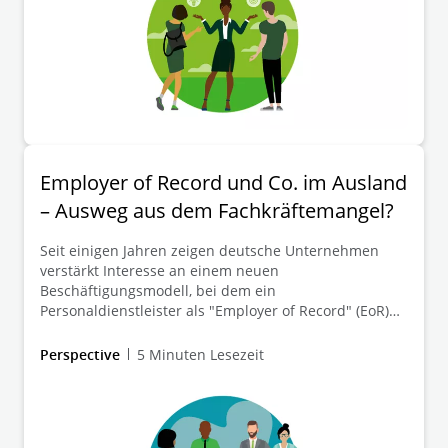
Employer of Record und Co. im Ausland
– Ausweg aus dem Fachkräftemangel?
Seit einigen Jahren zeigen deutsche Unternehmen
verstärkt Interesse an einem neuen
Beschäftigungsmodell, bei dem ein
Personaldienstleister als "Employer of Record" (EoR)
fungiert. Dabei stellt der EoR Arbeitnehmerinnen und
Arbeitnehmer im Ausland ein und überträgt das
Perspective
5 Minuten Lesezeit
arbeitgeberseitige fachliche Weisungsrecht auf den
deutschen Auftraggeber.