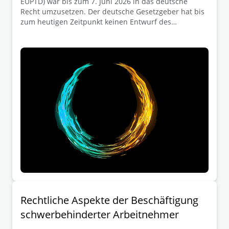
EUPTD) war bis zum 7. Juni 2026 in das deutsche
Recht umzusetzen. Der deutsche Gesetzgeber hat bis
zum heutigen Zeitpunkt keinen Entwurf des
Umsetzungsgesetzes (das voraussichtlich eine
Umsetzung der wesentlichen Regelungen der EUPTD
im Entgelttransparenzgesetz (EntgTranspG I) vorsehen
wird) vorgelegt. Wir haben die wesentlichen
arbeitsrechtlichen Folgen der nicht fristgemäßen
Umsetzung in unserem EUPTD-Client Alert 05/2026
(https://www.deloittelegal.de/dl/de/services/legal/pers
pectives/client-alert-anwendung-der-euptd.html)
erörtert. In unserem zur EUPTD zuletzt am 3. Juni 2026
durchgeführten Webcast (Link zur Präsentation:
https://www.deloittelegal.de/dl/de/services/legal/pers
pectives/archiv-deloitte-legal-update-webcasts.html?
icid=top_archiv-deloitte-legal-update-webcasts)
wurden von den Teilnehmern viele praxisrelevante
Folgefragen gestellt, die wir in einer Auswahl in
diesem Client Alert erörtern.
Rechtliche Aspekte der Beschäftigung
schwerbehinderter Arbeitnehmer