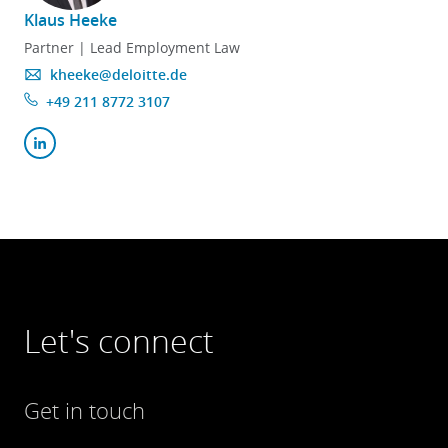
Klaus Heeke
Partner | Lead Employment Law
kheeke@deloitte.de
+49 211 8772 3107
Let's connect
Get in touch