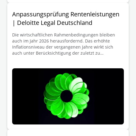
Anpassungsprüfung Rentenleistungen
| Deloitte Legal Deutschland
Die wirtschaftlichen Rahmenbedingungen bleiben
auch im Jahr 2026 herausfordernd. Das erhöhte
Inflationsniveau der vergangenen Jahre wirkt sich
auch unter Berücksichtigung der zuletzt zu
verzeichnenden Abschwächung weiterhin spürbar auf
die Anpassung von Rentenleistungen aus Zusagen der
betrieblichen Altersversorgung (bAV-Zusagen) nach §
16 BetrAVG aus. Arbeitgeber, die Rentensteigerungen
bislang – soweit es ihre wirtschaftliche Lage zuließ –
an der Entwicklung des Verbraucherpreisindexes (VPI,
§ 16 Abs. 2 Nr. 1 BetrAVG) ausgerichtet haben, sehen
sich vor dem Hintergrund einer kumulierten
Inflationsbelastung von bis zu 11 % innerhalb der
letzten drei Kalenderjahre weiterhin mit erheblichen
Mehrbelastungen konfrontiert. Angesichts dessen
gewinnt die Prüfung auf Anpassung der
Rentenleistungen auch im Kalenderjahr 2026/2027