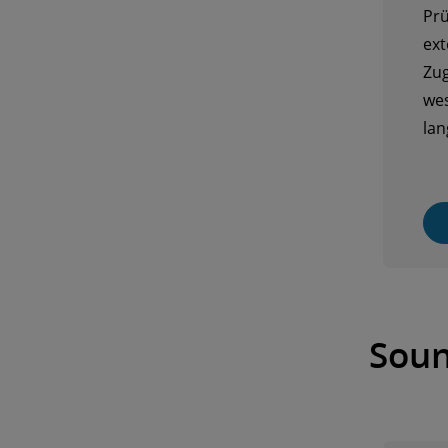
Prü
ext
Zug
wes
lan
Soun