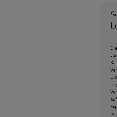
S
L
Die
von
Kap
Ver
Unt
reg
Ver
auf
Exp
aus