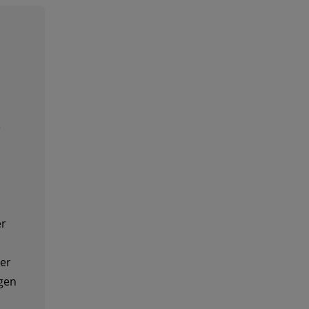
e
er
her
gen