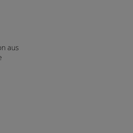
on aus
e