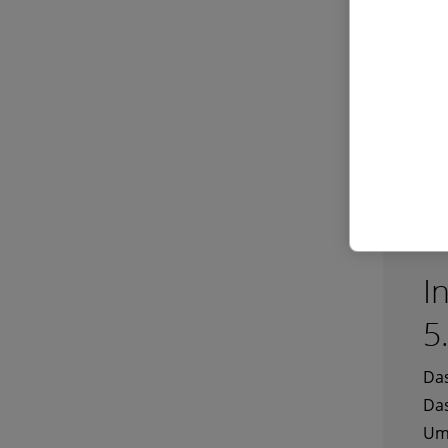
für
wes
den
(K
I
5
Das
Das
Ums