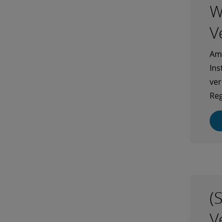
W
V
Am 
Ins
ver
Re
(
V