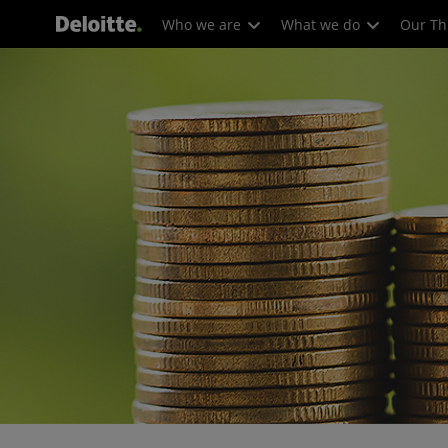
Who we are
What we do
Our Th