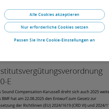
 die Vergütungssysteme und die Vergütungsgovernance
entlichen Regelungen im aktualisierten Gesetzesentwurf z
 Änderungen in der InstitutsVergV (IVV 5.0-RegE) und im 
Alle Cookies akzeptieren
WG 2025-RegE) zusammen.
Nur erforderliche Cookies setzen
Erfahren Sie mehr!
Passen Sie Ihre Cookie-Einstellungen an
nstitutsvergütungsverordnung
.0-E
 Sound Compensation-Karussell dreht sich auch 2025 weite
 BMF hat am 22.08.2025 den Entwurf zum Gesetz zur
etzung der Richtlinien (EU) 2024/1619 (CRD VI) und 2024/1