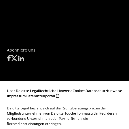
Abonniere uns
Über Deloitte Legal
Rechtliche Hinweise
Cookies
Datenschutzhinweise
Impressum
Lieferantenportal
Deloitte Legal bezieht sich auf die Rechtsberatungspraxen der
Mitgliedsunternehmen von Deloitte Touche Tohmatsu Limited, deren
verbundene Unternehmen oder Partnerfirmen, die
Rechtsdienstleistungen erbringen.