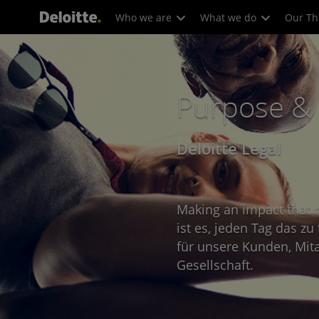
Who we are
What we do
Our Th
Purpose & 
Deloitte Legal
Making an impact that 
ist es, jeden Tag das zu 
für unsere Kunden, Mit
Gesellschaft.