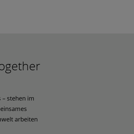
together
 – stehen im
emeinsames
welt arbeiten