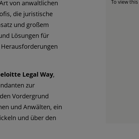
To view thi
rt von anwaltlichen
fis, die juristische
nsatz und großem
 und Lösungen für
e Herausforderungen
eloitte Legal Way
,
ndanten zur
in den Vordergrund
nnen und Anwälten, ein
ickeln und über den