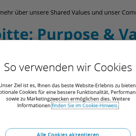
 mehr über unsere Shared Values und unser Com
itte: Purpose & V
So verwenden wir Cookies
Unser Ziel ist es, Ihnen das beste Website-Erlebnis zu bieten
ptionale Cookies für eine bessere Funktionalität, Performan
sowie zu Marketingzwecken ermöglichen dies. Weitere
Informationen
finden Sie im Cookie-Hinweis.
Alle Cookies akzeptieren