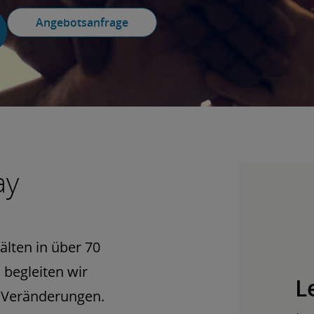
Angebotsanfrage
ay
lten in über 70
 begleiten wir
L
r Veränderungen.