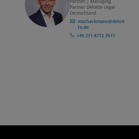
Partner | Managing
Partner Deloitte Legal
Deutschland
mschackmann@deloit
te.de
+49 211 8772 3577