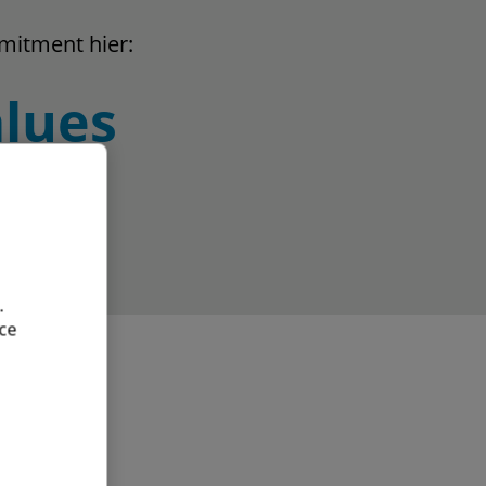
mitment hier:
alues
.
ce