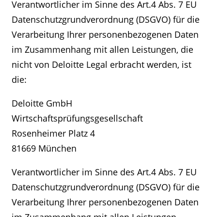
Verantwortlicher im Sinne des Art.4 Abs. 7 EU
möglicherweise auch weitergeben, wenn wir
Geschäftstätigkeit sind
Datenschutzgrundverordnung (DSGVO) für die
dazu per Gesetz, durch eine Aufsichtsbehörde
Verarbeitung Ihrer personenbezogenen Daten
Wir können Ihre personenbezogenen Daten
oder im Rahmen eines rechtlichen Verfahrens
im Zusammenhang mit allen Leistungen, die
auch im Zusammenhang mit folgendem, mit
verpflichtet sind.
nicht von Deloitte Legal erbracht werden, ist
dem ursprünglichen Zweck
Wir sind berechtigt, nicht-personenbezogene,
die:
zusammenhängendem Zweck verarbeiten (je
anonymisierte und zusammengefasste Daten
nach Erforderlichkeit und berufsrechtlicher
Deloitte GmbH
mit Dritten für verschiedene Zwecke, u. a.
Zulässigkeit im Einzelfall):
Wirtschaftsprüfungsgesellschaft
Datenanalyse, Forschung, Angebotserstellung,
Rosenheimer Platz 4
geltende gesetzliche oder
Thought Leadership und Werbezwecke, zu
81669 München
aufsichtsrechtliche Verpflichtungen,
teilen.
Anfragen und Mitteilungen von
Verantwortlicher im Sinne des Art.4 Abs. 7 EU
Bitte beachten Sie Folgendes, falls Sie Daten an
zuständigen Behörden im Rahmen
Datenschutzgrundverordnung (DSGVO) für die
andere Mitgliedsunternehmen von Deloitte
einschlägiger berufsrechtlicher
Verarbeitung Ihrer personenbezogenen Daten
Touche Tohmatsu Limited übermitteln, dass
Verschwiegenheitspflichten,