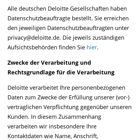
Fachberatern wie z. B. Anwälten,
an diese weiterzuleiten. Die Deloitte GmbH
Alle deutschen Deloitte Gesellschaften haben
Wirtschaftsprüfern und Consultants
Wirtschaftsprüfungsgesellschaft übernimmt
Datenschutzbeauftragte bestellt. Sie erreichen
erhalten,
keine Haftung für Inhalte und/oder die
den jeweiligen Datenschutzbeauftragten unter
datenschutzrechtliche Behandlung von Daten,
privacy@deloitte.de. Die jeweils zuständigen
administrative Zwecke im
die Sie bzw. wir auf Ihren Wunsch hin auf
Zusammenhang mit der konkreten
Aufsichtsbehörden finden Sie
hier
.
Geschäftstätigkeit,
anderen Webseiten hinterlassen.
Zwecke der Verarbeitung und
Schutz unserer Rechte und der unserer
Rechtsgrundlage für die Verarbeitung
Kunden.
Deloitte verarbeitet Ihre personenbezogenen
Daten zum Zwecke der Erfüllung unserer (vor-)
vertraglichen Verpflichtung gegenüber unseren
Kunden. In diesem Zusammenhang
verarbeiten wir insbesondere Ihre
Kontaktdaten wie Name, Anschrift,