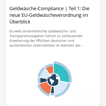
Geldwäsche-Compliance | Teil 1: Die
neue EU-Geldwäscheverordnung im
Überblick
EU-weit vereinheitlichte Geldwäsche- und
Transparenzvorgaben führen zu umfassender
Erweiterung der Pflichten deutscher und
ausländischer Unternehmen im Rahmen der
Mitteilung ihrer wirtschaftlichen Eigentümer zum
Transparenzregister. In diesem ersten Teil der
Beitragsreihe stellen wir die neue EU-GwVO zunächst
überblicksartig dar, bevor wir in den folgenden
Beiträgen vertiefter auf ausgewählte
Schlüsselelemente der zahlreichen Neuregelungen
eingehen werden.