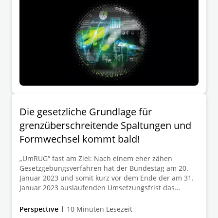
Die gesetzliche Grundlage für
grenzüberschreitende Spaltungen und
Formwechsel kommt bald!
„UmRUG“ fast am Ziel: Nach einem eher zähen
Gesetzgebungsverfahren hat der Bundestag am 20.
Januar 2023 und somit kurz vor dem Ende der am 31.
Januar 2023 auslaufenden Umsetzungsfrist das
UmRUG verabschiedet. Mit der Verkündung des
Gesetzes werden (endlich) die gesetzlichen
Perspective
10 Minuten Lesezeit
Voraussetzungen für grenzüberschreitende