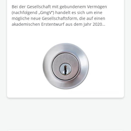
Bei der Gesellschaft mit gebundenem Vermögen
(nachfolgend „GmgV“) handelt es sich um eine
mögliche neue Gesellschaftsform, die auf einen
akademischen Erstentwurf aus dem Jahr 2020
zurückgeht. Kern der GmgV ist die
Vermögensbindung: Gewinne dürfen nicht an die
Mitglieder ausgeschüttet werden, sondern müssen im
Unternehmen verbleiben (sog. „Asset Lock"). Die
Mitgliedschaft soll persönlich und weder frei
übertragbar noch vererbbar sein; die Mitglieder
nehmen damit eine Art treuhänderische Stellung ein.