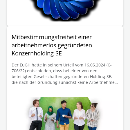
Mitbestimmungsfreiheit einer
arbeitnehmerlos gegründeten
Konzernholding-SE
Der EuGH hatte in seinem Urteil vom 16.05.2024 (C-
706/22) entschieden, dass bei einer von den
beteiligten Gesellschaften gegründeten Holding-SE,
die nach der Gründung zunächst keine Arbeitnehmer
beschäftigt, das Verfahren über die Beteiligung der
Arbeitnehmer auch nicht zu einem späteren Zeitpunkt
nachgeholt werden muss, zu dem die SE
herrschendes Unternehmen von Arbeitnehmer
beschäftigtenden Tochtergesellschaften in einem oder
mehreren Mitgliedstaaten geworden ist. Das BAG ist
dieser Rechtsauffassung des EuGH in seinem
Beschluss vom 26.11.2024 (1 ABR 37/20) gefolgt. Die