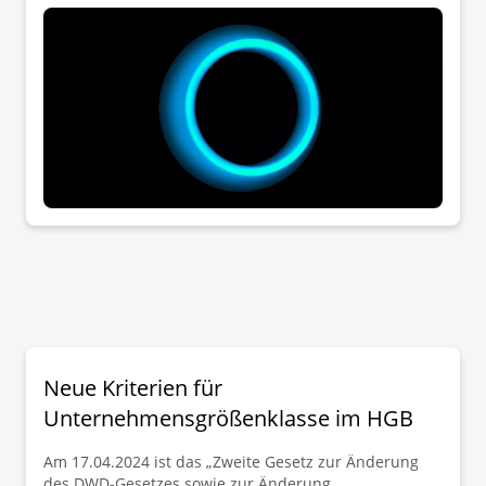
Umwandlungsvorgänge in der Form der Spaltung und
des Formwechsels unter Beteiligung deutscher
Rechtsträger geschaffen werden.
Grenzüberschreitende Reorganisationsvorgänge
werden damit maßgeblich erleichtert.
Neue Kriterien für
Unternehmensgrößenklasse im HGB
Am 17.04.2024 ist das „Zweite Gesetz zur Änderung
des DWD-Gesetzes sowie zur Änderung