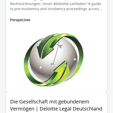
Rechtsordnungen. Unser #Deloitte-Leitfaden "A guide
to pre-insolvency and insolvency proceedings across
Europe" bietet neben wertvollen Einblicken in die
jüngsten Reformen und wichtigsten
Perspective
Insolvenzordnungen in Europa auch praktische
Lösungen für Unternehmen jeder Größe. Unsere
Deloitte Legal Restrukturierungsexperten Frank
Tschentscher, Torsten Cülter und Christina Wöste
geben einen Überblick über die relevanten
Regelungen in Deutschland.
Die Gesellschaft mit gebundenem
Vermögen | Deloitte Legal Deutschland