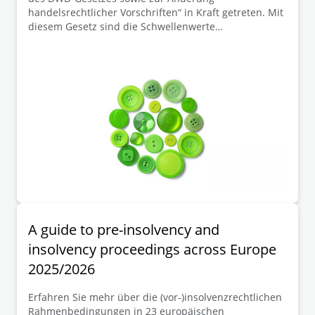
handelsrechtlicher Vorschriften“ in Kraft getreten. Mit
diesem Gesetz sind die Schwellenwerte
„Bilanzsumme“ und „Umsatzerlöse“ zur Bestimmung
von Unternehmensgrößenklasse im
Handelsgesetzbuch („HGB“) angehoben worden. Diese
Anhebung hat insbesondere für solche Unternehmen
(Kapitalgesellschaften), die durch die Neueinstufung
in eine kleinere Größenklasse fallen, eine Reduzierung
der Berichtspflicht und gegebenenfalls die Befreiung
von der Prüfungspflicht zur Folge.
A guide to pre-insolvency and
insolvency proceedings across Europe
2025/2026
Erfahren Sie mehr über die (vor-)insolvenzrechtlichen
Rahmenbedingungen in 23 europäischen