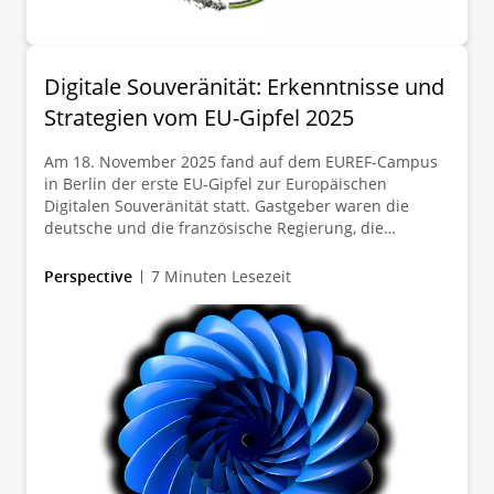
Digitale Souveränität: Erkenntnisse und
Strategien vom EU-Gipfel 2025
Am 18. November 2025 fand auf dem EUREF-Campus
in Berlin der erste EU-Gipfel zur Europäischen
Digitalen Souveränität statt. Gastgeber waren die
deutsche und die französische Regierung, die
gemeinsam mit weiteren EU-Mitgliedstaaten politische
Entscheidungsträger, Vertreter aus Wirtschaft,
Perspective
7 Minuten Lesezeit
Wissenschaft und Zivilgesellschaft
zusammenbrachten. Im Fokus standen zentrale
Herausforderungen und Chancen bei der Sicherung
der europäischen digitalen Unabhängigkeit, dem
Ausbau sicherer Infrastrukturen sowie der Förderung
innovativer Technologien und Unternehmen.