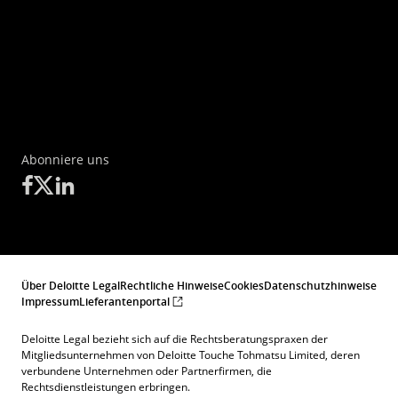
Abonniere uns
Über Deloitte Legal
Rechtliche Hinweise
Cookies
Datenschutzhinweise
Impressum
Lieferantenportal
Deloitte Legal bezieht sich auf die Rechtsberatungspraxen der
Mitgliedsunternehmen von Deloitte Touche Tohmatsu Limited, deren
verbundene Unternehmen oder Partnerfirmen, die
Rechtsdienstleistungen erbringen.