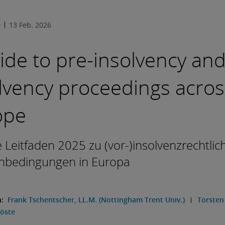
e
13 Feb. 2026
ide to pre-insolvency an
lvency proceedings acros
ope
e Leitfaden 2025 zu (vor-)insolvenzrechtlic
bedingungen in Europa
n:
Frank Tschentscher, LL.M. (Nottingham Trent Univ.)
Torsten
Wöste