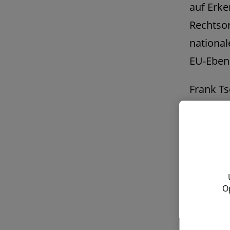
auf Erke
Rechtso
national
EU-Eben
Frank Ts
im "Germ
Markt.
Dow
O
A guid