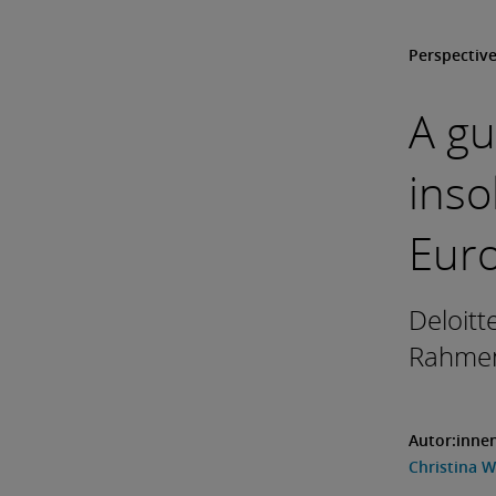
Perspectiv
A gu
inso
Eur
Deloitt
Rahmen
Autor:inne
Christina 