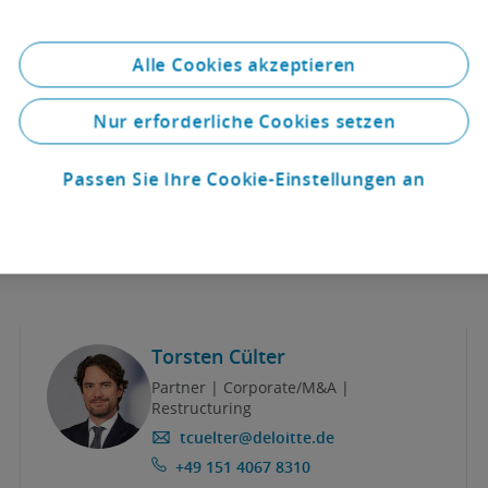
cher Sprache)
 lesen
Alle Cookies akzeptieren
Nur erforderliche Cookies setzen
Passen Sie Ihre Cookie-Einstellungen an
Torsten Cülter
Partner | Corporate/M&A |
Restructuring
tcuelter@deloitte.de
+49 151 4067 8310