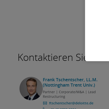
englis
Hier
Kontaktieren Sie uns
Frank Tschentscher, LL.M.
(Nottingham Trent Univ.)
Partner | Corporate/M&A | Lead
Restructuring
ftschentscher@deloitte.de