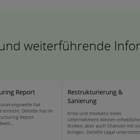
 und weiterführende Inf
uring Report
Restrukturierung &
Sanierung
turierungswelle hat
 erreicht. Deloitte hat im
Krise und Insolvenz eines
ucturing Report
Unternehmens können erhebliche
dweit
Risiken, aber auch Chancen mit si
erungsexperten befragt:
bringen. Deloitte Legal unterstützt
e wichtigen Themen, die
und hilft Ihnen dabei, diese Risike