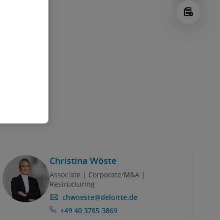
Christina Wöste
Associate | Corporate/M&A |
Restructuring
chwoeste@deloitte.de
+49 40 3785 3869