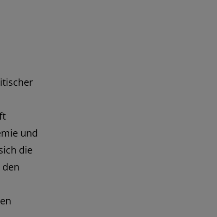
tischer
ft
emie und
ich die
n den
den