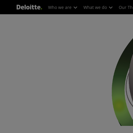
Who we are
What we do
Our Th