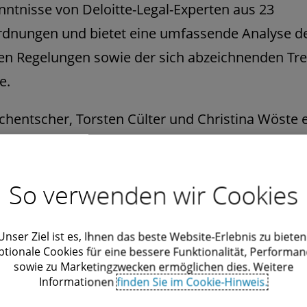
nntnisse von Deloitte-Legal-Experten aus 23
rdnungen und bietet eine umfassende Analyse d
en Regelungen sowie der sich abzeichnenden Tr
e.
chentscher, Torsten Cülter und Christina Wöste 
any"-Kapitel die Besonderheiten für den deuts
So verwenden wir Cookies
Unser Ziel ist es, Ihnen das beste Website-Erlebnis zu bieten
nload
ptionale Cookies für eine bessere Funktionalität, Performan
sowie zu Marketingzwecken ermöglichen dies. Weitere
Informationen
finden Sie im Cookie-Hinweis.
e to pre-insolvency and insolvency proceedings across Euro