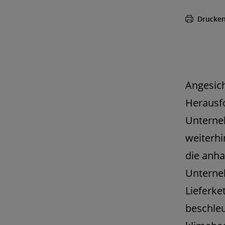
Drucke
Angesic
Herausfo
Unterne
weiterh
die anha
Unterneh
Lieferke
beschleu