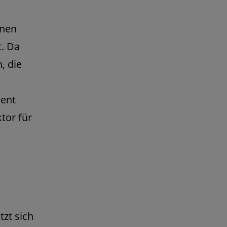
onen
t. Da
, die
ent
tor für
n
zt sich