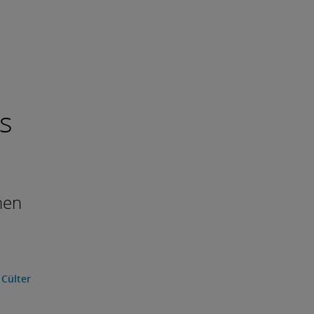
d
s
hen
 Cülter