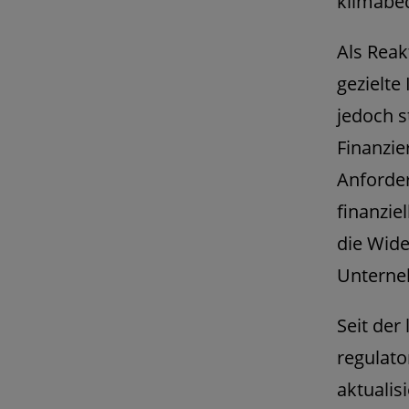
klimabed
Als Reak
gezielte
jedoch s
Finanzie
Anforde
finanzie
die Wide
Unterne
Seit der
regulato
aktualis