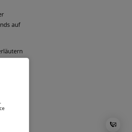
er
ends auf
erläutern
chen
.
ce
pe (in