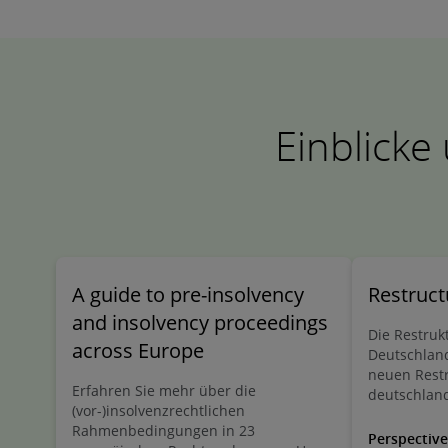
Einblicke
A guide to pre-insolvency
Restruct
and insolvency proceedings
Die Restruk
across Europe
Deutschland
neuen Restr
Erfahren Sie mehr über die
deutschlan
(vor-)insolvenzrechtlichen
Restrukturi
Rahmenbedingungen in 23
Was sind di
Perspective