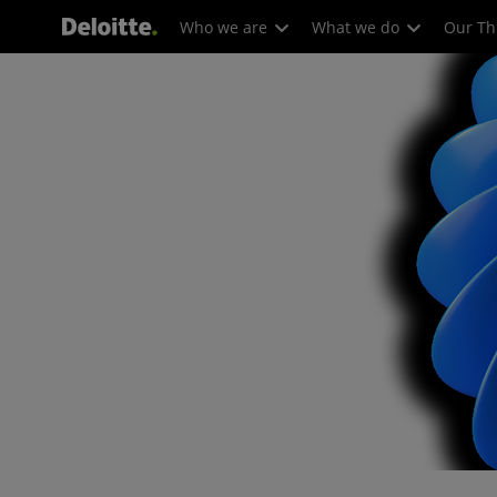
Who we are
What we do
Our Th