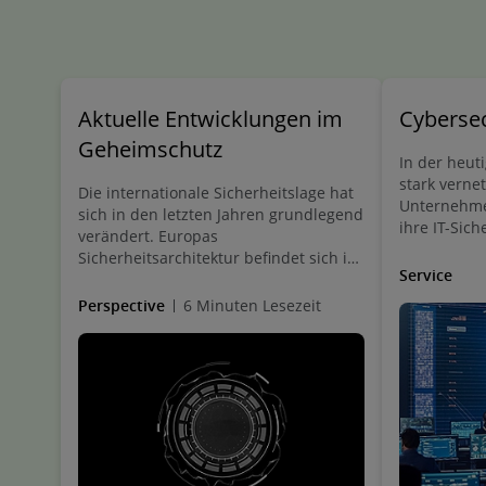
Aktuelle Entwicklungen im
Cybersec
Geheimschutz
In der heuti
stark verne
Die internationale Sicherheitslage hat
Unternehme
sich in den letzten Jahren grundlegend
ihre IT-Sich
verändert. Europas
strengen re
Sicherheitsarchitektur befindet sich im
Anforderung
Service
Wandel; hybride Bedrohungen und
erfahrene K
gezielte Angriffe auf kritische
Perspective
6 Minuten Lesezeit
dabei, dies
Infrastrukturen sowie
meistern – 
Wirtschaftsakteure nehmen spürbar
Beratung, s
zu. Damit rückt auch in Deutschland
praxisnaher
der Geheimschutz ins Zentrum der
Aufmerksamkeit: Unternehmen
werden zunehmend Ziel staatlicher
und nichtstaatlicher Akteure – sei es
durch Cyberangriffe, Spionage oder