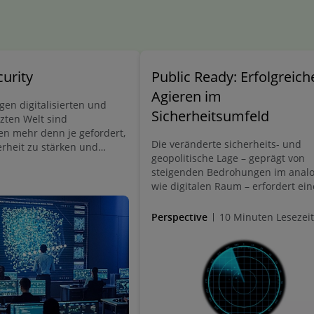
urity
Public Ready: Erfolgreich
Agieren im
gen digitalisierten und
Sicherheitsumfeld
tzten Welt sind
n mehr denn je gefordert,
Die veränderte sicherheits- und
erheit zu stärken und
geopolitische Lage – geprägt von
gulatorischen
steigenden Bedrohungen im anal
en gerecht zu werden. Als
wie digitalen Raum – erfordert ein
anzlei unterstützen wir Sie
verstärkte Kooperation zwischen S
e Herausforderungen zu
und Wirtschaft. Relevant sind dab
mit rechtssicherer
Perspective
10 Minuten Lesezeit
insbesondere die Bereiche Sicherh
trategischer Planung und
und Verteidigung, Wirtschafts- un
 Unterstützung.
Unternehmensschutz sowie der
Betrieb und die Nutzung von kriti
Infrastruktur.