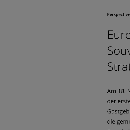
Perspectiv
Euro
Souv
Stra
Am 18. 
der erst
Gastgebe
die geme