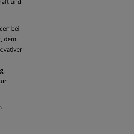
haft und
cen bei
t, dem
ovativer
g,
tur
n