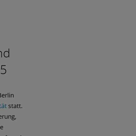
nd
25
erlin
tät
statt.
erung,
he