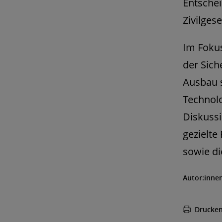
Entschei
Zivilges
Im Foku
der Sich
Ausbau s
Technol
Diskussi
gezielte
sowie di
Autor:inne
Drucke