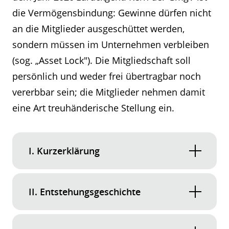
die Vermögensbindung: Gewinne dürfen nicht
an die Mitglieder ausgeschüttet werden,
sondern müssen im Unternehmen verbleiben
(sog. „Asset Lock"). Die Mitgliedschaft soll
persönlich und weder frei übertragbar noch
vererbbar sein; die Mitglieder nehmen damit
eine Art treuhänderische Stellung ein.
I. Kurzerklärung
Bei der Gesellschaft mit gebundenem
II. Entstehungsgeschichte
Vermögen (nachfolgend „GmgV“) handelt es
sich um eine mögliche neue Gesellschaftsform,
In 2020 veröffentlichte eine Gruppe von
die auf einen akademischen Erstentwurf aus