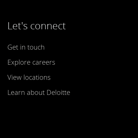
Registergericht. Der Beitritt braucht die
Zustimmung der GmgV; eine
Übertragung und ein Verkauf der
Let's connect
Mitgliedschaft ist ausgeschlossen, was
ein Aufkaufen von Anteilen durch einen
Investor verhindert;
Get in touch
Satzungsstrenge:
Die Satzung darf nur
Explore careers
abweichen, wenn das Gesetz es zulässt;
View locations
Gründungs- und Regelprüfungen:
Ein
Prüfungsverband prüft bei Gründung, ob
Learn about Deloitte
die Satzung den gesetzlichen Vorgaben
entspricht, bietet Gründungsberatung
und führt anschließend regelmäßige
Prüfungen (jährlich oder alle zwei Jahre)
durch;