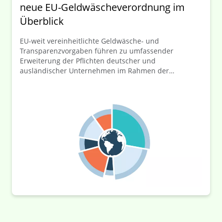
neue EU-Geldwäscheverordnung im
Überblick
EU-weit vereinheitlichte Geldwäsche- und
Transparenzvorgaben führen zu umfassender
Erweiterung der Pflichten deutscher und
ausländischer Unternehmen im Rahmen der
Mitteilung ihrer wirtschaftlichen Eigentümer zum
Transparenzregister. In diesem ersten Teil der
Beitragsreihe stellen wir die neue EU-GwVO zunächst
überblicksartig dar, bevor wir in den folgenden
Beiträgen vertiefter auf ausgewählte
Schlüsselelemente der zahlreichen Neuregelungen
eingehen werden.