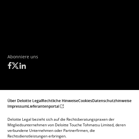
Abonniere uns
Über Deloitte Legal
Rechtliche Hinweise
Cookies
Datenschutzhinweise
Impressum
Lieferantenportal
Deloitte Legal bezieht sich auf die Rechtsberatungspraxen der
Mitgliedsunternehmen von Deloitte Touche Tohmatsu Limited, deren
verbundene Unternehmen oder Partnerfirmen, die
Rechtsdienstleistungen erbringen.