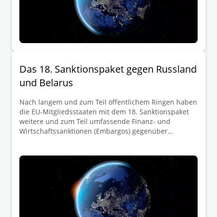
wichtigsten Ergänzungen sowie Änderungen und die
sich daraus ergebenen Auswirkungen für europäische
Unternehmen.
Das 18. Sanktionspaket gegen Russland
und Belarus
Nach langem und zum Teil öffentlichem Ringen haben
die EU-Mitgliedsstaaten mit dem 18. Sanktionspaket
weitere und zum Teil umfassende Finanz- und
Wirtschaftssanktionen (Embargos) gegenüber
Russland und Belarus beschlossen. Das
Sanktionspaket zählt laut EU zu den bislang
schärfsten Maßnahmen seit Beginn des russischen
Angriffskriegs gegen die Ukraine. In Fokus des Pakets
stehen Maßnahmen im Bereich der russischen
Energie und Finanzwirtschaft, der militärischen
Kapazitäten Russlands sowie die zunehmende
Bekämpfung von Sanktionsumgehungen. Die