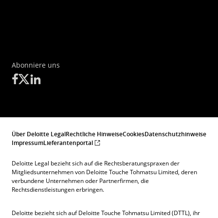
Abonniere uns
Über Deloitte Legal
Rechtliche Hinweise
Cookies
Datenschutzhinweise
Impressum
Lieferantenportal
Deloitte Legal bezieht sich auf die Rechtsberatungspraxen der
Mitgliedsunternehmen von Deloitte Touche Tohmatsu Limited, deren
verbundene Unternehmen oder Partnerfirmen, die
Rechtsdienstleistungen erbringen.
Deloitte bezieht sich auf Deloitte Touche Tohmatsu Limited (DTTL), ihr