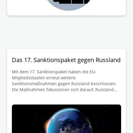
wirtschaftlichen Sanktionen. Um diesem erhöhten
Risiko zu begegnen, sind erhöhte Anforderungen an
das Compliance-Management-System (ICP) im
Unternehmen zu stellen. Nun steht die Verkündung
des Gesetzes und damit auch das Inkrafttreten der
neuen Regelungen kurz bevor.
Das 17. Sanktionspaket gegen Russland
Mit dem 17. Sanktionspaket haben die EU-
Mitgliedsstaaten erneut weitere
Sanktionsmaßnahmen gegen Russland beschlossen.
Die Maßnahmen fokussieren sich darauf, Russland
weiter den Zugang zu militärischen
Schlüsseltechnologie zu verwehren und seine
Einnahmequellen aus dem Verkauf von Energien
inbesonder Öl und Ölprodukte zuverringern. Die
Ergänzungen betreffen die Verordnung (EU) 833/2014
sowie die Verordnung (EU) 269/2014. Im Folgenden
erhalten Sie einen kurzen Überblick über die