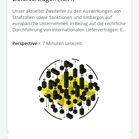
Mehr Informationen
Unser aktueller Zweiteiler zu den Auswirkungen von
Strafzöllen sowie Sanktionen und Embargos auf
europäische Unternehmen in Bezug auf die rechtliche
Durchführung von internationalen Lieferverträgen: Ein
Überblick, was Betroffene bei der
Vertragsdurchführung und Vertragsanpassung
Perspective
7 Minuten Lesezeit
beachten sollten.