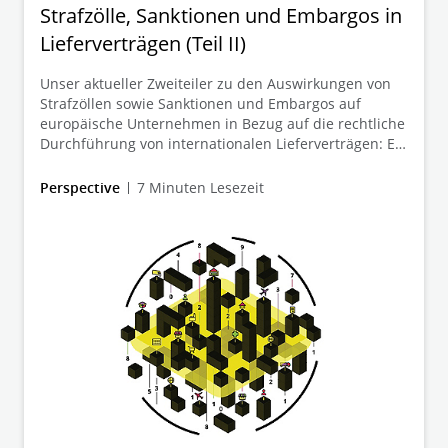
Strafzölle, Sanktionen und Embargos in
Lieferverträgen (Teil II)
Unser aktueller Zweiteiler zu den Auswirkungen von
Strafzöllen sowie Sanktionen und Embargos auf
europäische Unternehmen in Bezug auf die rechtliche
Durchführung von internationalen Lieferverträgen: Ein
Überblick, was Betroffene bei der
Vertragsdurchführung und Vertragsanpassung
Perspective
7 Minuten Lesezeit
beachten sollten. Im II. Teil gehen wir darauf ein, wie
sich Sanktionen und Embargos auf Lieferverträge
auswirken und wie man diesen am besten begegnen
kann.