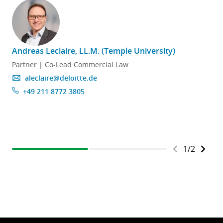
Andreas Leclaire, LL.M. (Temple University)
J
Partner | Co-Lead Commercial Law
aleclaire@deloitte.de
+49 211 8772 3805
1
/
2