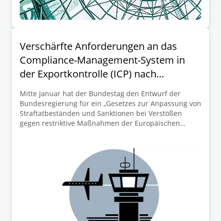
Verschärfte Anforderungen an das
Compliance-Management-System in
der Exportkontrolle (ICP) nach
Umsetzung der Richtlinie (EU)
Mitte Januar hat der Bundestag den Entwurf der
2024/1226
Bundesregierung für ein „Gesetzes zur Anpassung von
Straftatbeständen und Sanktionen bei Verstößen
gegen restriktive Maßnahmen der Europäischen
Union“ (im Folgenden: Gesetzesentwurf)
angenommen. Im Rahmen des Gesetzentwurfs
werden die Vorgaben der Richtlinie (EU) 2024/1226 zur
Definition von Straftatbeständen und Sanktionen bei
Verstoß gegen restriktive Maßnahmen der Union (im
Folgenden: Richtlinie) in deutsches Recht umgesetzt.
Die Verabschiedung des Gesetzes bedeutet für
Unternehmen eine empfindliche Verschärfung der
Konsequenzen bei Verstößen im Zusammenhang mit