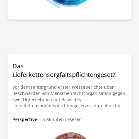
Das
Lieferkettensorgfaltspflichtengesetz
Vor dem Hintergrund erster Presseberichte über
Beschwerden von Menschenrechtsorganisation gegen
zwei Unternehmen auf Basis des
Lieferkettensorgfaltspflichtengesetzes, durchleuchten
wir in Grundzügen die wesentlichen Aspekte des
Risikos von Sanktionen und zivilrechtlichen Klagen.
Perspective
5 Minuten Lesezeit