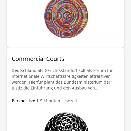
Commercial Courts
Deutschland als Gerichtsstandort soll als Forum für
internationale Wirtschaftsstreitigkeiten attraktiver
werden. Hierfür plant das Bundesministerium der
Justiz die Einführung und den Ausbau von
Commercial Courts und Commercial Chambers an
deutschen Gerichten.
Perspective
5 Minuten Lesezeit