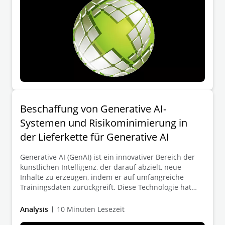
Beschaffung von Generative AI-
Systemen und Risikominimierung in
der Lieferkette für Generative AI
Generative AI (GenAI) ist ein innovativer Bereich der
künstlichen Intelligenz, der darauf abzielt, neue
Inhalte zu erzeugen, indem er auf umfangreiche
Trainingsdaten zurückgreift. Diese Technologie hat
das Potenzial, die Art und Weise, wie Unternehmen
arbeiten, grundlegend zu verändern, indem sie die
Analysis
10 Minuten Lesezeit
Effizienz steigert und neue Möglichkeiten für