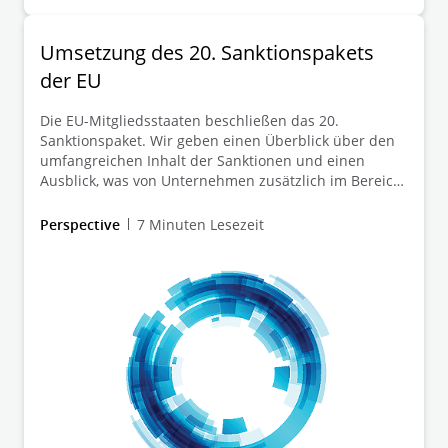
gesamten EU und ergreift weitere Maßnahmen gegen
diejenigen, die für die Entführung ukrainischer Kinder
verantwortlich sind.
Umsetzung des 20. Sanktionspakets
der EU
Die EU-Mitgliedsstaaten beschließen das 20.
Sanktionspaket. Wir geben einen Überblick über den
umfangreichen Inhalt der Sanktionen und einen
Ausblick, was von Unternehmen zusätzlich im Bereich
Außenwirtschaftsrecht zu beachten ist.
Perspective
7 Minuten Lesezeit