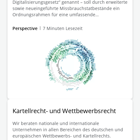
Digitalisierungsgesetz“ genannt – soll durch erweiterte
sowie neueingeführte Missbrauchstatbestände ein
Ordnungsrahmen für eine umfassende
Missbrauchsaufsicht in der Digitalwirtschaft
geschaffen werden. Zudem werden die
Perspective
7 Minuten Lesezeit
Umsatzschwellenwerte der deutschen
Fusionskontrolle deutlich angehoben.
Kartellrecht- und Wettbewerbsrecht
Wir beraten nationale und internationale
Unternehmen in allen Bereichen des deutschen und
europäischen Wettbewerbs- und Kartellrechts.