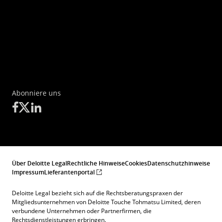
Abonniere uns
Über Deloitte Legal
Rechtliche Hinweise
Cookies
Datenschutzhinweise
Impressum
Lieferantenportal
Deloitte Legal bezieht sich auf die Rechtsberatungspraxen der
Mitgliedsunternehmen von Deloitte Touche Tohmatsu Limited, deren
verbundene Unternehmen oder Partnerfirmen, die
Rechtsdienstleistungen erbringen.