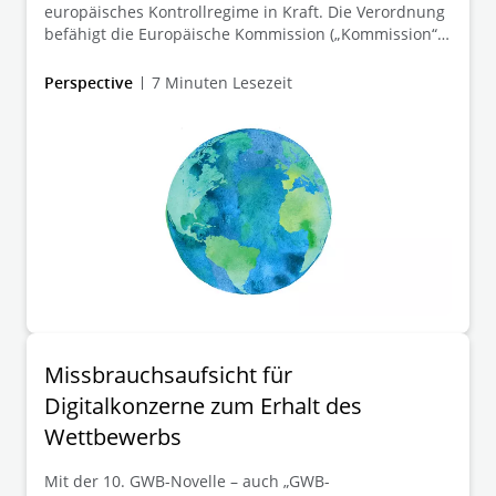
europäisches Kontrollregime in Kraft. Die Verordnung
befähigt die Europäische Kommission („Kommission“)
gegen drittstaatliche Subventionen vorzugehen, die
den Binnenmarkt verzerren.
Perspective
7 Minuten Lesezeit
Missbrauchsaufsicht für
Digitalkonzerne zum Erhalt des
Wettbewerbs
Mit der 10. GWB-Novelle – auch „GWB-