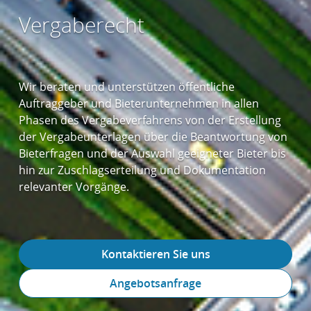
Vergaberecht
Wir beraten und unterstützen öffentliche
Auftraggeber und Bieterunternehmen in allen
Phasen des Vergabeverfahrens von der Erstellung
der Vergabeunterlagen über die Beantwortung von
Bieterfragen und der Auswahl geeigneter Bieter bis
hin zur Zuschlagserteilung und Dokumentation
relevanter Vorgänge.
Kontaktieren Sie uns
Angebotsanfrage