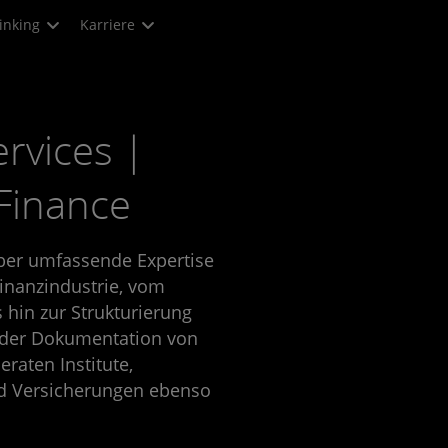
inking
Karriere
ervices |
Finance
über umfassende Expertise
Finanzindustrie, vom
s hin zur Strukturierung
 der Dokumentation von
raten Institute,
d Versicherungen ebenso