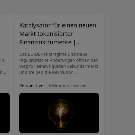
sondern ein strategisches Startsignal.
Katalysator für einen neuen
Markt tokenisierter
Finanzinstrumente |
Deloitte Legal Deutschland
Das EU-DLT-Pilotregime und neue
in)
regulatorische Änderungen öffnen den
Weg für einen liquiden Sekundärmarkt
rn
und treiben die Revolution
tokenisierter Finanzinstrumente im
en
deutschen und europäischen
Perspective
8 Minuten Lesezeit
 and
Kapitalmarkt voran.