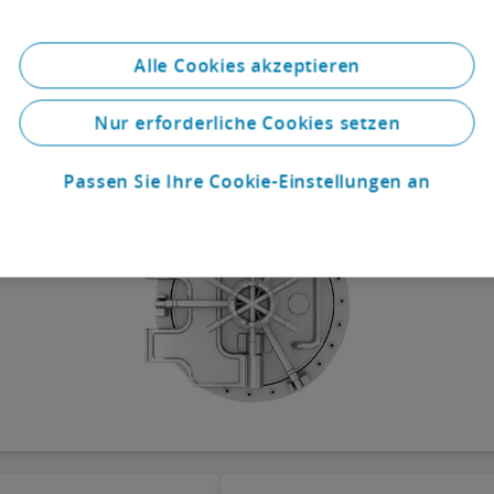
e Legal FinTech- und Krypto-Experte Alireza Siadat gemeinsam mit
Alle Cookies akzeptieren
ber Krypto-Payment, Tokenized Collectibles, Elektronische Wertpap
Nur erforderliche Cookies setzen
Passen Sie Ihre Cookie-Einstellungen an