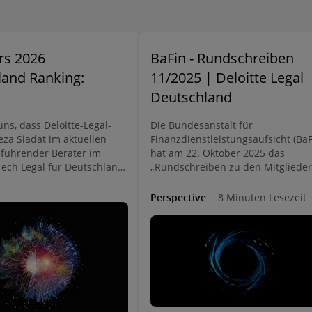
s 2026
BaFin - Rundschreiben
land Ranking:
11/2025 | Deloitte Legal
Deutschland
ns, dass Deloitte-Legal-
Die Bundesanstalt für
eza Siadat im aktuellen
Finanzdienstleistungsaufsicht (BaF
 führender Berater im
hat am 22. Oktober 2025 das
Tech Legal für Deutschland
„Rundschreiben zu den Mitgliede
net wurde!
der Geschäftsleitung sowie von
Verwaltungs- und Aufsichtsorgan
Perspective
8 Minuten Lesezeit
gemäß KWG“, auch bekannt als Fit
Proper (FAP) Rundschreiben,
veröffentlicht.