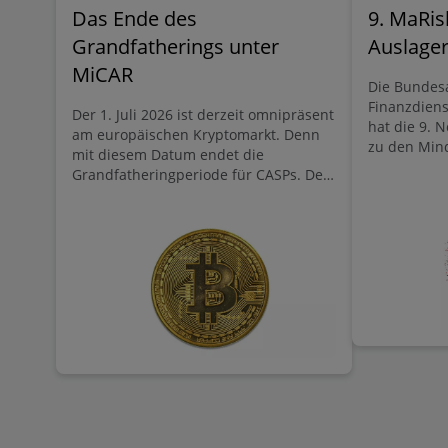
Das Ende des
9. MaRis
Grandfatherings unter
Auslage
MiCAR
Die Bundesa
Finanzdienst
Der 1. Juli 2026 ist derzeit omnipräsent
hat die 9. 
am europäischen Kryptomarkt. Denn
zu den Min
mit diesem Datum endet die
Risikomana
Grandfatheringperiode für CASPs. Der
veröffentlic
nachfolgende Beitrag zeigt auf, dass
Novellierun
Marktteilnehmer nicht in Panik
Komplexität
verfallen müssen. Gleichwohl besteht
Proportiona
für (noch) nicht nach MiCAR
stärkerer Fo
zugelassene CASPs konkreter
von detaill
Handlungsbedarf, um auch künftig auf
Neben dies
dem europäischen Kryptomarkt aktiv
Grundsatze
sein zu können. An Relevanz gewinnen
insbesonde
dabei zusehends sogenannte White-
Bafin, IKT-
Label Lösungen.
unter „Ausl
weitreichen
Institute un
Drittparte