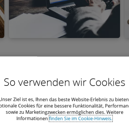
Finance
Beratung zu allen Finanzprodukten und -
dienstleistungen Das Deloitte Legal Banking &
Finance Team verfügt über langjährige Erfahrung
und tiefgreifende Markt- und Rechtskenntnisse
So verwenden wir Cookies
zum gesamten Angebot der Kreditwirtschaft,
Erfahren Sie mehr
einschließlich der regulatorischen
Rahmenbedingungen, insbesondere im Bereich
Unser Ziel ist es, Ihnen das beste Website-Erlebnis zu bieten
der Finanzierungsprodukte.
ptionale Cookies für eine bessere Funktionalität, Performan
sowie zu Marketingzwecken ermöglichen dies. Weitere
Informationen
finden Sie im Cookie-Hinweis.