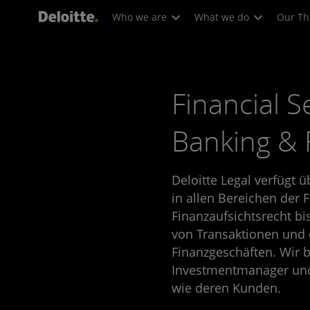
Who we are
What we do
Our Th
Financial S
Banking & 
Deloitte Legal verfügt 
in allen Bereichen der 
Finanzaufsichtsrecht bi
von Transaktionen und
Finanzgeschäften. Wir be
Investmentmanager un
wie deren Kunden.