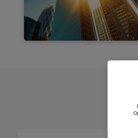
Banking
Bankaufsichtsrecht Im Bankaufsichtsrecht beraten
wir Banken, Sparkassen, Wertpapierunternehmen,
Zahlungsdienstleister, FinTechs,
Auslagerungsunternehmen und unregulierte
Unternehmen mit aufsichtsrechtlichen Fragen.
Unsere Services reichen von der Beantwortung
punktueller aufsichtsrechtlicher Fragestellungen
bis hin zu Transaktionsprojekten, wie z.B.
O
Erlaubnis- und Inhaberkontrollverfahren
einschließlich der Übernahme der Kommunikation
mit den Aufsichtsbehörden.