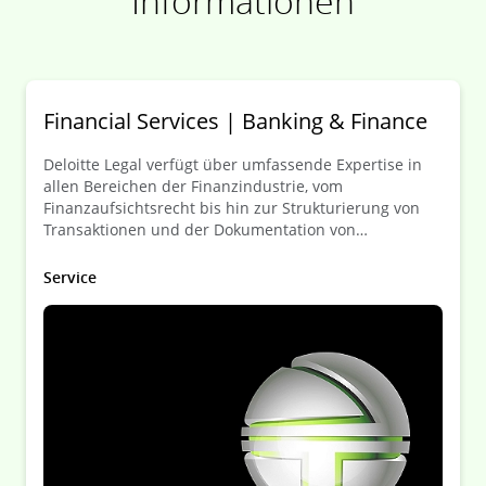
Informationen
Financial Services | Banking & Finance
Deloitte Legal verfügt über umfassende Expertise in
allen Bereichen der Finanzindustrie, vom
Finanzaufsichtsrecht bis hin zur Strukturierung von
Transaktionen und der Dokumentation von
Finanzgeschäften. Wir beraten Institute,
Investmentmanager und Versicherungen ebenso wie
Service
deren Kunden.