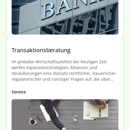
Transaktionsberatung
Im globalen Wirtschaftsumfeld der heutigen Zeit
werfen Expansionsstrategien, Allianzen und
Veräußerungen eine Vielzahl rechtlicher, steuerlicher,
regulatorischer und sonstiger Fragen auf, die über
Erfolg oder Misserfolg einer Transaktion entscheiden
können.
Service