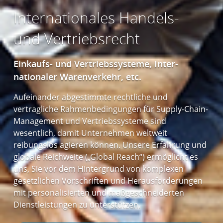
Internatio­nales Handels-
und Vertriebs­recht
Einkaufs- und Vertriebs­systeme, Inter­
nationaler Waren­verkehr, etc.
Aufeinander abgestimmte rechtliche und
vertragliche Rahmenbedingungen für Supply-Chain-
Management und Vertriebssysteme sind
wesentlich, damit Unternehmen weltweit
reibungslos agieren können. Unsere Erfahrung und
globale Reichweite („Global Reach“) ermöglicht es
uns, Sie vor dem Hintergrund von komplexen
gesetzlichen Vorschriften und Herausforderungen
mit personalisierten und maßgeschneiderten
Dienstleistungen zu unterstützen.