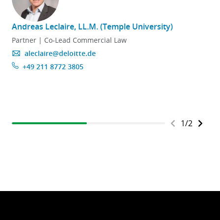
Andreas Leclaire, LL.M. (Temple University)
J
Partner | Co-Lead Commercial Law
aleclaire@deloitte.de
+49 211 8772 3805
1
/
2