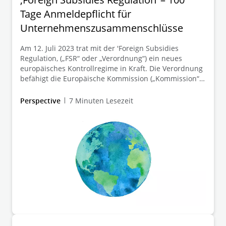
Tage Anmeldepflicht für
Unternehmenszusammenschlüsse
Am 12. Juli 2023 trat mit der 'Foreign Subsidies
Regulation, („FSR“ oder „Verordnung“) ein neues
europäisches Kontrollregime in Kraft. Die Verordnung
befähigt die Europäische Kommission („Kommission“)
gegen drittstaatliche Subventionen vorzugehen, die
den Binnenmarkt verzerren.
Perspective
7 Minuten Lesezeit