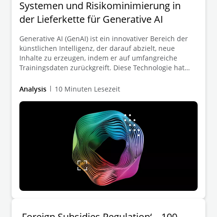
Systemen und Risikominimierung in
der Lieferkette für Generative AI
Generative AI (GenAI) ist ein innovativer Bereich der
künstlichen Intelligenz, der darauf abzielt, neue
Inhalte zu erzeugen, indem er auf umfangreiche
Trainingsdaten zurückgreift. Diese Technologie hat
das Potenzial, die Art und Weise, wie Unternehmen
arbeiten, grundlegend zu verändern, indem sie die
Analysis
10 Minuten Lesezeit
Effizienz steigert und neue Möglichkeiten für
Wachstum und Innovation eröffnet.
‚Foreign Subsidies Regulation‘ – 100