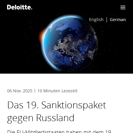
English
German
06 Nov. 2025
10 Minuten Lesezeit
Das 19. Sanktionspaket
gegen Russland
Die EU-Mitgliedsstaaten haben mit dem 19.