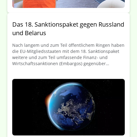
Das 18. Sanktionspaket gegen Russland
und Belarus
Nach langem und zum Teil öffentlichem Ringen haben
die EU-Mitgliedsstaaten mit dem 18. Sanktionspaket
weitere und zum Teil umfassende Finanz- und
Wirtschaftssanktionen (Embargos) gegenüber
Russland und Belarus beschlossen. Das
Sanktionspaket zählt laut EU zu den bislang
schärfsten Maßnahmen seit Beginn des russischen
Angriffskriegs gegen die Ukraine. In Fokus des Pakets
stehen Maßnahmen im Bereich der russischen
Energie und Finanzwirtschaft, der militärischen
Kapazitäten Russlands sowie die zunehmende
Bekämpfung von Sanktionsumgehungen. Die
Ergänzungen betreffen die Verordnung (EU) Nr.
833/2014, die Verordnung (EU) Nr. 269/2014 (beide
Russland) sowie die Verordnung (EG) Nr. 765/2006
(Belarus). Im Folgenden geben wir einen kurzen