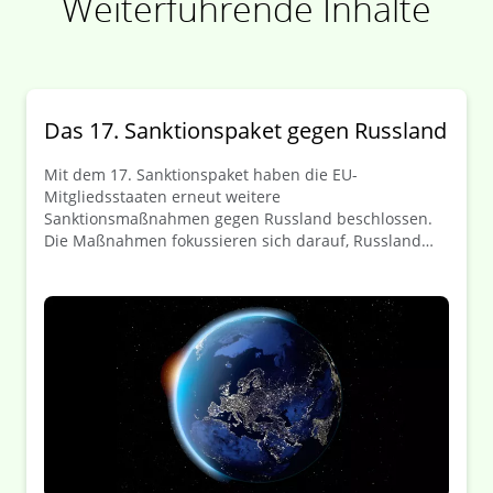
Weiterführende Inhalte
Das 17. Sanktionspaket gegen Russland
Mit dem 17. Sanktionspaket haben die EU-
Mitgliedsstaaten erneut weitere
Sanktionsmaßnahmen gegen Russland beschlossen.
Die Maßnahmen fokussieren sich darauf, Russland
weiter den Zugang zu militärischen
Schlüsseltechnologie zu verwehren und seine
Einnahmequellen aus dem Verkauf von Energien
inbesonder Öl und Ölprodukte zuverringern. Die
Ergänzungen betreffen die Verordnung (EU) 833/2014
sowie die Verordnung (EU) 269/2014. Im Folgenden
erhalten Sie einen kurzen Überblick über die
wichtigsten Ergänzungen sowie Änderungen und die
sich daraus ergebenen Auswirkungen für europäische
Unternehmen.