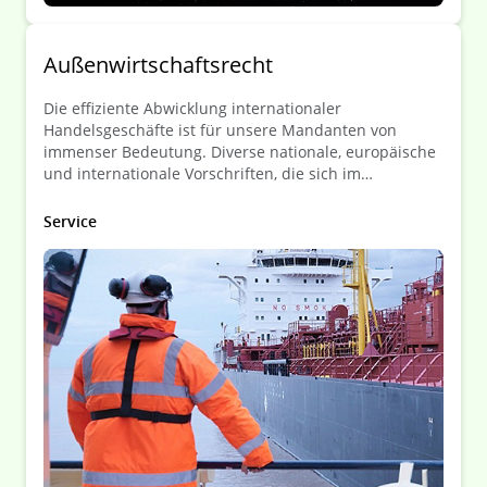
Außenwirtschaftsrecht
Die effiziente Abwicklung internationaler
Handelsgeschäfte ist für unsere Mandanten von
immenser Bedeutung. Diverse nationale, europäische
und internationale Vorschriften, die sich im
permanenten Wandel befinden, regulieren den
Welthandel und stellen Unternehmen stetig vor neue
Service
rechtliche Herausforderungen.