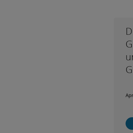
D
G
u
G
Apr