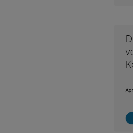
D
v
K
Apr