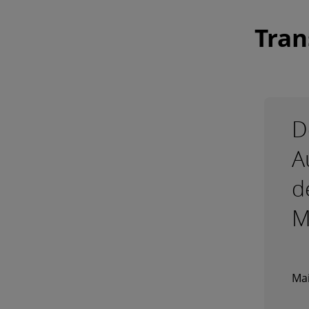
Tra
D
A
d
M
Mai