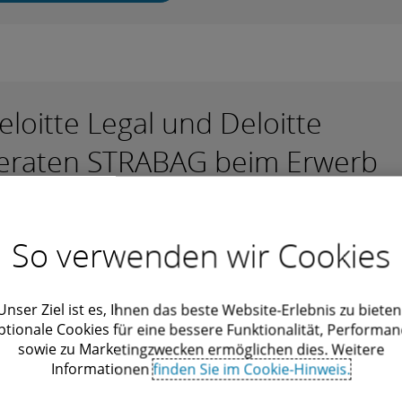
eloitte Legal und Deloitte
eraten STRABAG beim Erwerb
ines 27-MWp-Photovoltaik-
ortfolios von greentech
So verwenden wir Cookies
Unser Ziel ist es, Ihnen das beste Website-Erlebnis zu bieten
 2026 | Deloitte Legal
ptionale Cookies für eine bessere Funktionalität, Performan
sowie zu Marketingzwecken ermöglichen dies. Weitere
Informationen
finden Sie im Cookie-Hinweis.