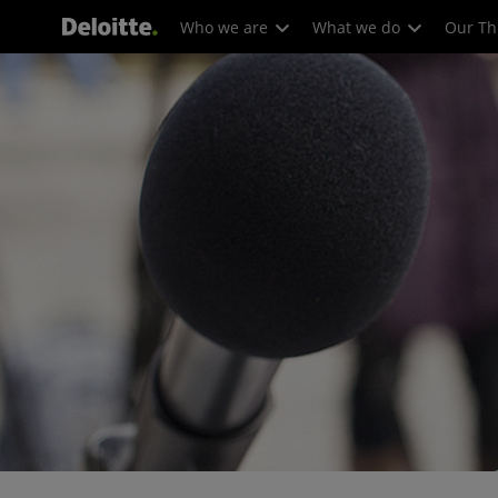
Who we are
What we do
Our Th