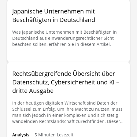
Geldwäsche und Terrorismusfinanzierung weiter
umzusetzen.
Japanische Unternehmen mit
Beschäftigten in Deutschland
Was japanische Unternehmen mit Beschäftigten in
Deutschland aus einwanderungsrechtlicher Sicht
beachten sollten, erfahren Sie in diesem Artikel.
Rechtsübergreifende Übersicht über
Datenschutz, Cybersicherheit und KI –
dritte Ausgabe
In der heutigen digitalen Wirtschaft sind Daten der
Schlüssel zum Erfolg. Um ihre Macht zu nutzen, muss
man sich jedoch in einer komplexen und sich stetig
wandelnden Rechtslandschaft zurechtfinden. Dieser
Leitfaden bietet einen umfassenden Überblick über
die jüngsten Entwicklungen und künftigen Trends in
Analysis
5 Minuten Lesezeit