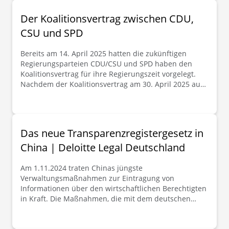
Der Koalitionsvertrag zwischen CDU,
CSU und SPD
Bereits am 14. April 2025 hatten die zukünftigen
Regierungsparteien CDU/CSU und SPD haben den
Koalitionsvertrag für ihre Regierungszeit vorgelegt.
Nachdem der Koalitionsvertrag am 30. April 2025 auch
das Placet der zur Abstimmung aufgerufenen
Mitglieder der SPD erhalten hat, soll Friedrich Merz
nunmehr am 06.05.2025 zum neuen deutschen
Bundeskanzler gewählt werden.
Das neue Transparenzregistergesetz in
China | Deloitte Legal Deutschland
Am 1.11.2024 traten Chinas jüngste
Verwaltungsmaßnahmen zur Eintragung von
Informationen über den wirtschaftlichen Berechtigten
in Kraft. Die Maßnahmen, die mit dem deutschen
Transparenzregistersystem vergleichbar sind, zielen
darauf ab, die Anforderungen an die Bekämpfung von