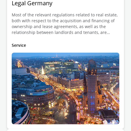
Legal Germany
Most of the relevant regulations related to real estate,
both with respect to the acquisition and financing of
ownership and lease agreements, as well as the
relationship between landlords and tenants, are
found in the German Civil Code (in German:
Bürgerliches Gesetzbuch (BGB)).
Service