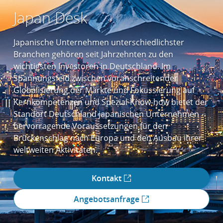
Japan Desk
Japanische Unternehmen unterschiedlichster
Branchen gehören seit Jahrzehnten zu den
wichtigsten Investoren in Deutschland. Im
Spannungsfeld zwischen voranschreitender
Globalisierung der Märkte und Fokussierung auf
Kernkompetenzen und Spezial-Know-how bietet der
Standort Deutschland japanischen Unternehmen
hervorragende Voraussetzungen für den
Brückenschlag nach Europa und den Ausbau ihrer
weltweiten Aktivitäten.
Kontakt
Angebotsanfrage