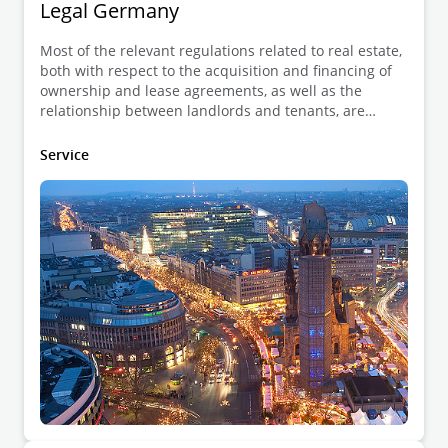
Legal Germany
Most of the relevant regulations related to real estate,
both with respect to the acquisition and financing of
ownership and lease agreements, as well as the
relationship between landlords and tenants, are
found in the German Civil Code (in German:
Bürgerliches Gesetzbuch (BGB)).
Service