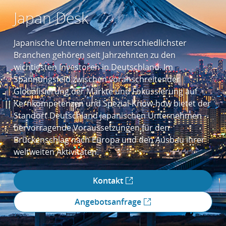
Japan Desk
Japanische Unternehmen unterschiedlichster
Branchen gehören seit Jahrzehnten zu den
wichtigsten Investoren in Deutschland. Im
Spannungsfeld zwischen voranschreitender
Globalisierung der Märkte und Fokussierung auf
Kernkompetenzen und Spezial-Know-how bietet der
Standort Deutschland japanischen Unternehmen
hervorragende Voraussetzungen für den
Brückenschlag nach Europa und den Ausbau ihrer
weltweiten Aktivitäten.
Kontakt
Angebotsanfrage