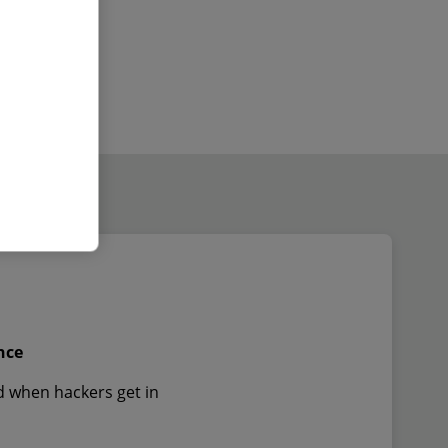
nce
d when hackers get in