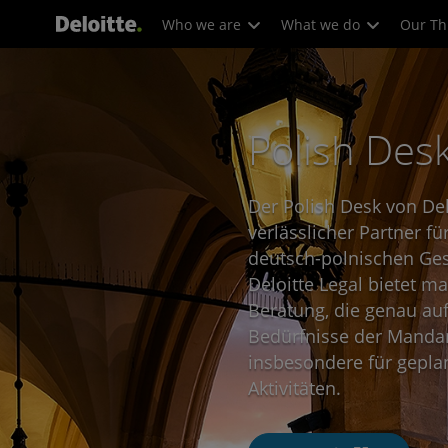
Who we are
What we do
Our Th
Polish Des
Der Polish Desk von Delo
verlässlicher Partner f
deutsch-polnischen Gesc
Deloitte Legal bietet m
Beratung, die genau auf
Bedürfnisse der Mandan
insbesondere für gepla
Aktivitäten.