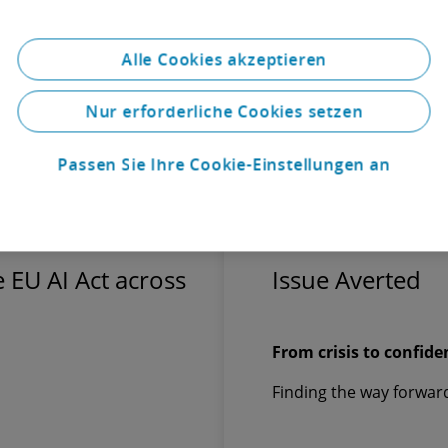
rate Governance, Arbeitsrecht und vieles mehr.
Alle Cookies akzeptieren
Nur erforderliche Cookies setzen
Passen Sie Ihre Cookie-Einstellungen an
 EU AI Act across
Issue Averted
From crisis to confide
Finding the way forwar