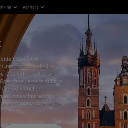
inking
Karriere
k
itte Legal ist ein
ür Unternehmen, die im
häftsverkehr aktiv sind.
aßgeschneiderte rechtliche
 die individuellen
ten zugeschnitten ist,
nte grenzüberschreitende