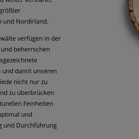
tgrößter
n und Nordirland.
älte verfügen in der
n und beherrschen
usgezeichnete
en und damit unseren
ede nicht nur zu
und zu überbrücken
turellen Feinheiten
optimal und
ng und Durchführung