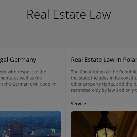
Real Estate Law
Legal Germany
Real Estate Law in Pola
both with respect to the
The Constitution of the Republic
ments, as well as the
the state, includes in its constit
in the German Civil Code (in
other property rights, and the r
restricted only by law and only t
right to property. The right to p
irrespective of their nationality
Service
commercial companies and hous