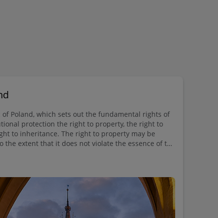
nd
 of Poland, which sets out the fundamental rights of
utional protection the right to property, the right to
ight to inheritance. The right to property may be
o the extent that it does not violate the essence of the
roperty is enjoyed by everyone, i.e., by natural persons
 and by legal persons under private law, including
ing cooperatives.