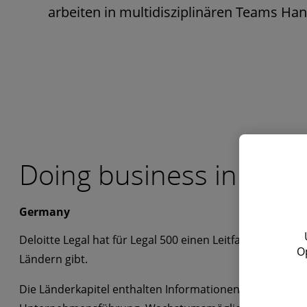
arbeiten in multidisziplinären Teams Han
Doing business in...
Germany
Deloitte Legal hat für Legal 500 einen Leitfaden erstell
O
Ländern gibt.
Die Länderkapitel enthalten Informationen über das R