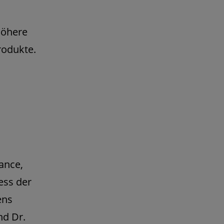
höhere
rodukte.
ance,
ess der
ens
nd Dr.