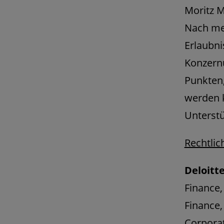
Moritz M
Nach mei
Erlaubni
Konzern
Punkten,
werden k
Unterstü
Rechtli
Deloitte
Finance,
Finance,
Corporat