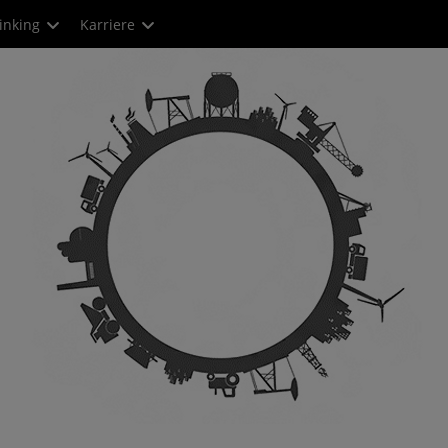
inking
Karriere