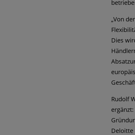
betrieb
„Von der
Flexibil
Dies wi
Händler
Absatzu
europäis
Geschäf
Rudolf W
ergänzt:
Gründun
Deloitte