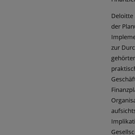
Deloitte
der Plan
Impleme
zur Durc
gehörten
praktisc
Geschäft
Finanzpl
Organis
aufsicht
Implikat
Gesellsc