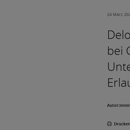
24 März 20
Delo
bei 
Unt
Erla
Autor:inne
Drucke