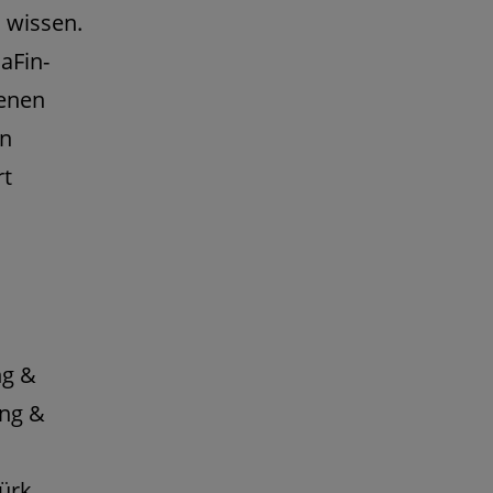
u wissen.
aFin-
tenen
en
rt
ng &
ing &
ürk,