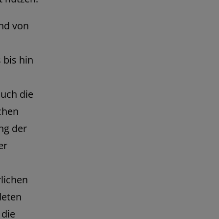
end von
bis hin
uch die
chen
ng der
er
lichen
deten
 die