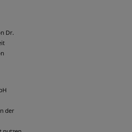
on Dr.
it
on
mbH
en der
 nutzen.