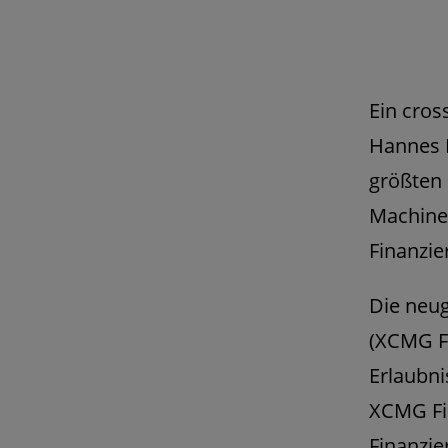
Ein cros
Hannes B
größten 
Machiner
Finanzie
Die neu
(XCMG Fi
Erlaubni
XCMG Fi
Finanzi