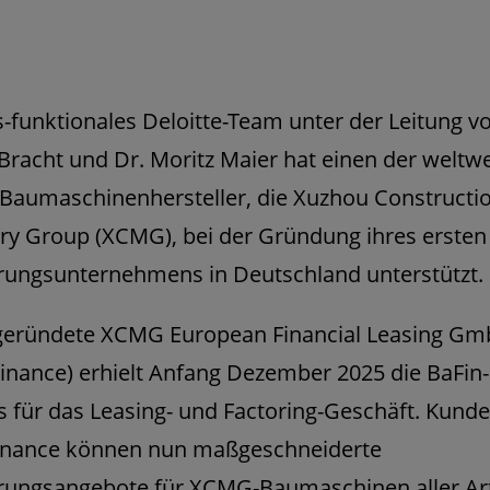
s-funktionales Deloitte-Team unter der Leitung v
racht und Dr. Moritz Maier hat einen der weltwe
Baumaschinenhersteller, die Xuzhou Constructi
y Group (XCMG), bei der Gründung ihres ersten
rungsunternehmens in Deutschland unterstützt.
geründete XCMG European Financial Leasing G
nance) erhielt Anfang Dezember 2025 die BaFin-
s für das Leasing- und Factoring-Geschäft. Kund
nance können nun maßgeschneiderte
erungsangebote für XCMG-Baumaschinen aller Art