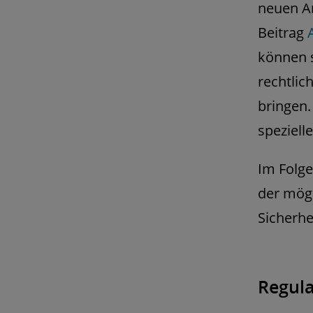
neuen A
Beitrag
können s
rechtlic
bringen.
speziell
Im Folge
der mögl
Sicherhe
Regul