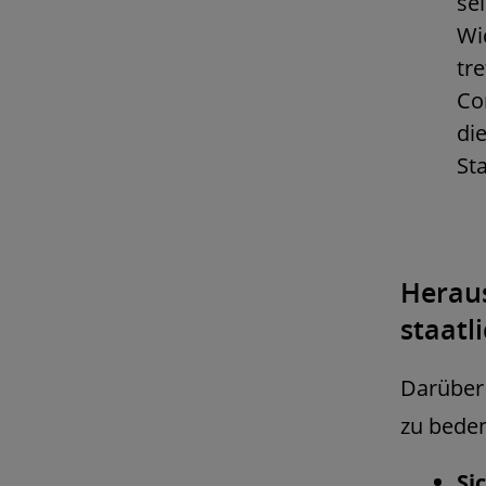
se
Wi
tr
Co
di
St
Herau
staatl
Darüber 
zu beden
Si