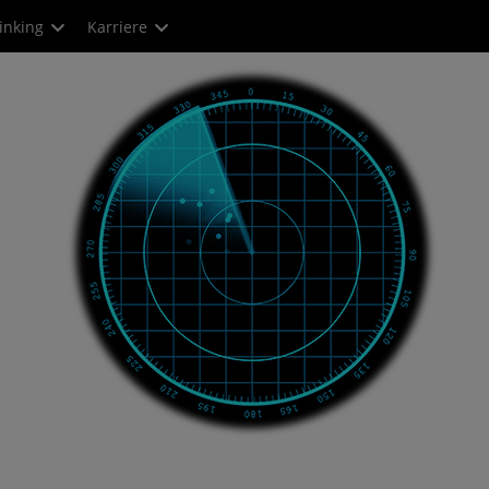
inking
Karriere