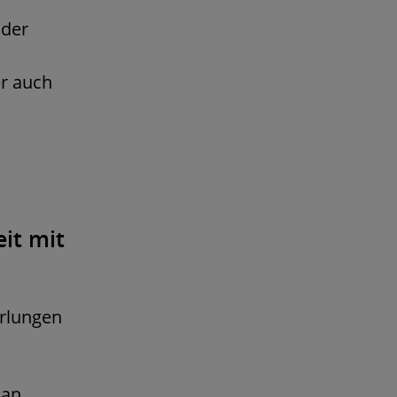
oder
er auch
it mit
erlungen
 an