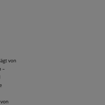
rägt von
 –
d
e
 von