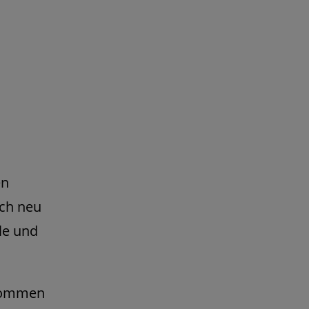
en
ich neu
le und
lkommen