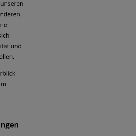
 unseren
anderen
ine
sich
ität und
ellen.
rblick
 im
ungen