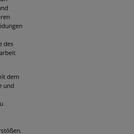
und
eren
eidungen
e des
arbeit
mit dem
e und
zu
rstößen.