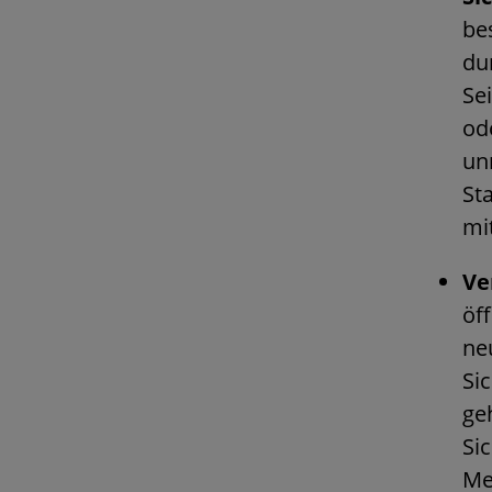
be
du
Se
od
un
St
mi
Ve
öf
ne
Si
ge
Si
Me