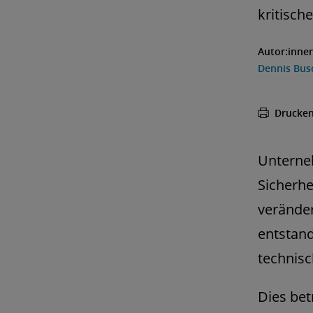
kritische
Autor:inne
Dennis Bus
Drucke
Unterneh
Sicherh
veränder
entstand
technisc
Dies bet