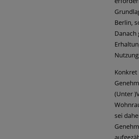
erforder
Grundla
Berlin, 
Danach g
Erhaltun
Nutzung
Konkret 
Genehmig
(Unter )
Wohnrau
sei dahe
Genehmig
aufgezäh