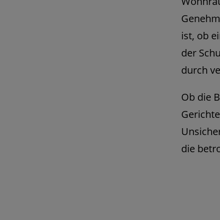
Wohnraum
Genehmi
ist, ob 
der Schu
durch v
Ob die B
Gerichte
Unsicher
die betr