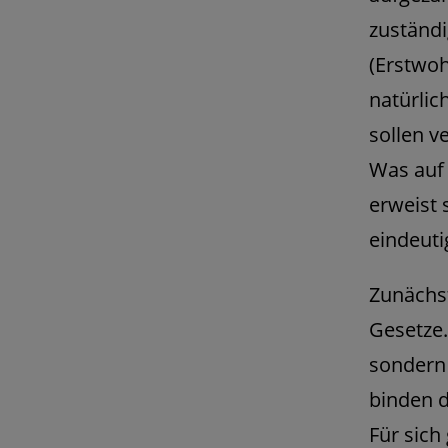
zuständ
(Erstwoh
natürlic
sollen v
Was auf 
erweist 
eindeuti
Zunächst
Gesetze
sondern 
binden d
Für sic