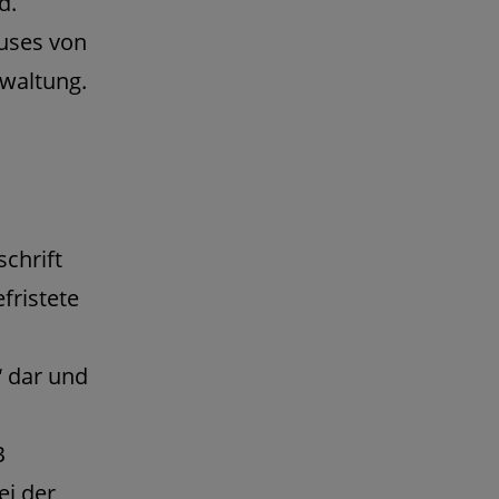
d.
uses von
rwaltung.
schrift
fristete
 dar und
B
ei der