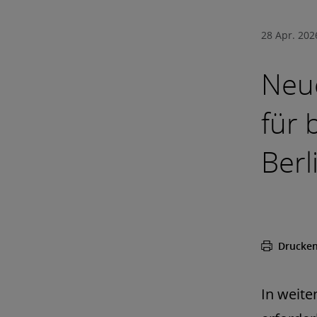
28 Apr. 202
Neu
für 
Berl
Drucke
In weite