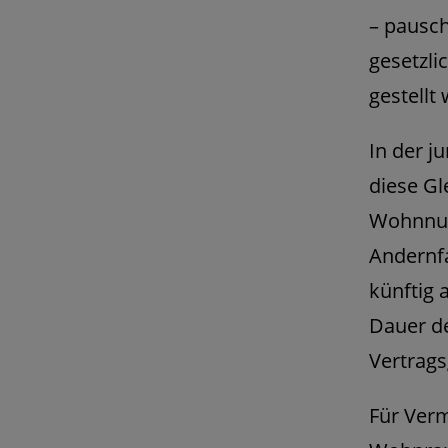
– pausch
gesetzli
gestellt
In der j
diese Gl
Wohnnutz
Andernfa
künftig 
Dauer de
Vertrags
Für Verm