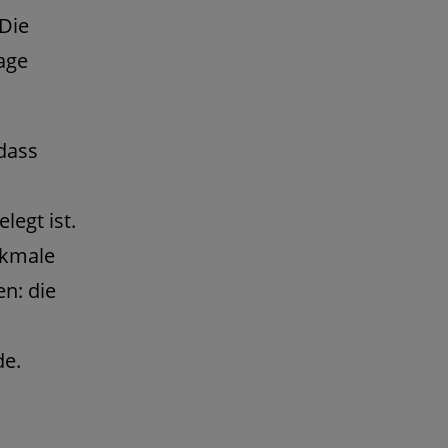
Die
age
 dass
egt ist.
rkmale
n: die
de.