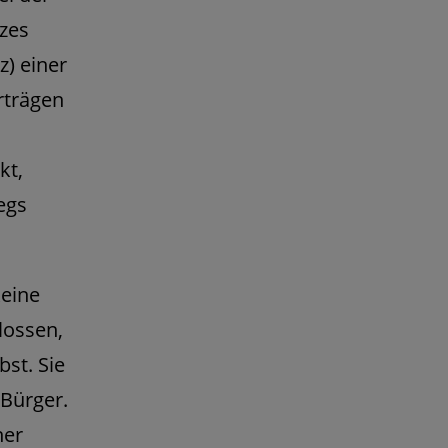
zes
) einer
rträgen
kt,
egs
keine
lossen,
bst. Sie
 Bürger.
her