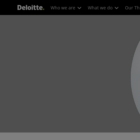
Who we are
What we do
Our Th