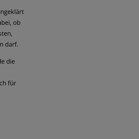
ngeklärt
abei, ob
sten,
 darf.
de die
ch für