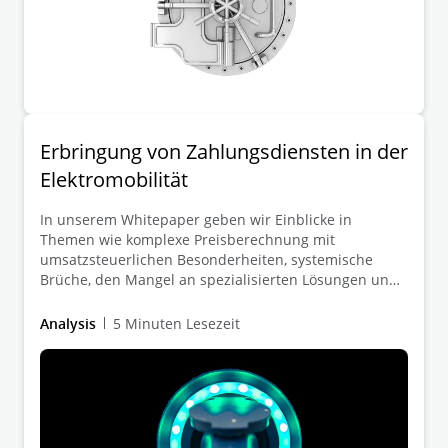
Erbringung von Zahlungsdiensten in der
Elektromobilität
In unserem Whitepaper geben wir Einblicke in
Themen wie komplexe Preisberechnung mit
umsatzsteuerlichen Besonderheiten, systemische
Brüche, den Mangel an spezialisierten Lösungen und
Zahlungsdienste im Markt für Elektromobilität –
insbesondere beleuchten wir das
Analysis
5 Minuten Lesezeit
Finanztransfergeschäft, stellen typische
Fallkonstellationen bei der Auslagerung von
Ladedienstleistungen dar und erläutern die Limited
Range-Ausnahme im Umfeld der Elektromobilität.