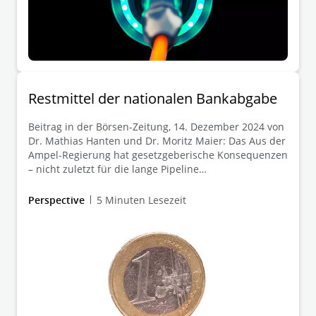
Restmittel der nationalen Bankabgabe
Beitrag in der Börsen-Zeitung, 14. Dezember 2024 von
Dr. Mathias Hanten und Dr. Moritz Maier: Das Aus der
Ampel-Regierung hat gesetzgeberische Konsequenzen
– nicht zuletzt für die lange Pipeline
finanzwirtschaftlicher Gesetzesvorhaben. Eine aktuelle
Frage betrifft den Umgang mit den Restmitteln der
Perspective
5 Minuten Lesezeit
ursprünglichen nationalen Bankenabgabe. Diese
Sonderabgabe mussten die Banken von 2011 bis 2014
in den Restrukturierungsfonds (RSF), ein
Sondervermögen des Bundes, einzahlen.