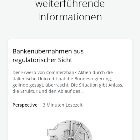
weiterführende
Informationen
Bankenübernahmen aus
regulatorischer Sicht
Der Erwerb von Commerzbank-Aktien durch die
italienische Unicredit hat die Bundesregierung,
gelinde gesagt, überrascht. Die Situation gibt Anlass,
die Struktur und den Ablauf des
bankaufsichtsrechtlich erforderlichen
Inhaberkontrollverfahrens beim Erwerb von
Perspective
3 Minuten Lesezeit
wesentlichen Beteiligungen an Kreditinstituten zu
betrachten und zu bewerten.