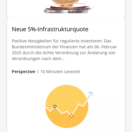
Neue 5%-Infrastrukturquote
Positive Neuigkeiten für regulierte Investoren: Das
Bundesministerium der Finanzen hat am 06. Februar
2025 durch die Achte Verordnung zur Änderung von
Verordnungen nach dem
Versicherungsaufsichtsgesetz wichtige Neuerungen in
der Anlageverordnung umgesetzt. Kernstück der
Perspective
10 Minuten Lesezeit
Novelle ist eine neue Infrastrukturquote, die es
regulierten Investoren erlaubt, bis zu 5% ihres
Sicherungsvermögens gesondert in
Infrastrukturprojekte zu investieren.