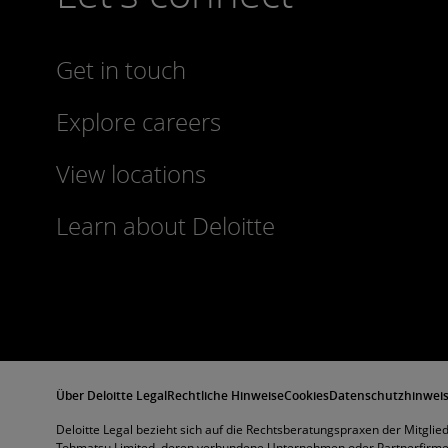
Get in touch
Explore careers
View locations
Learn about Deloitte
Über Deloitte Legal
Rechtliche Hinweise
Cookies
Datenschutzhinwei
Deloitte Legal bezieht sich auf die Rechtsberatungspraxen der Mitgli
Tohmatsu Limited, deren verbundene Unternehmen oder Partnerfirmen,