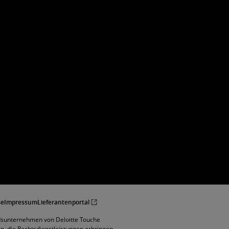
se
Impressum
Lieferantenportal
edsunternehmen von Deloitte Touche
 die Rechtsdienstleistungen erbringen.