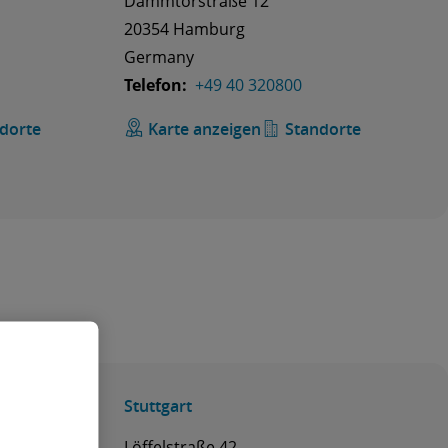
Dammtorstraße 12
20354 Hamburg
Germany
Telefon:
+49 40 320800
dorte
Karte anzeigen
Standorte
Stuttgart
Löffelstraße 42