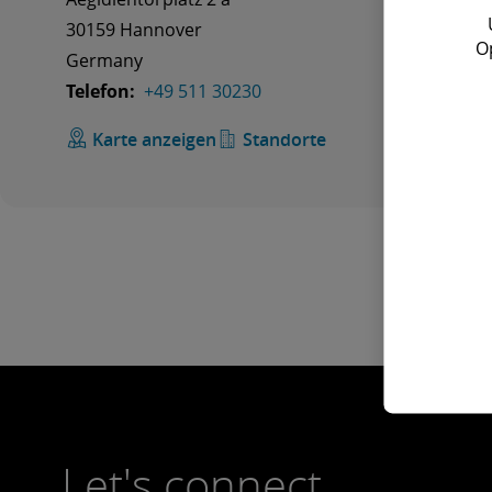
30159 Hannover
50672 Kö
O
Germany
German
Telefon:
+49 511 30230
Telefon:
Karte anzeigen
Standorte
Karte
Let's connect