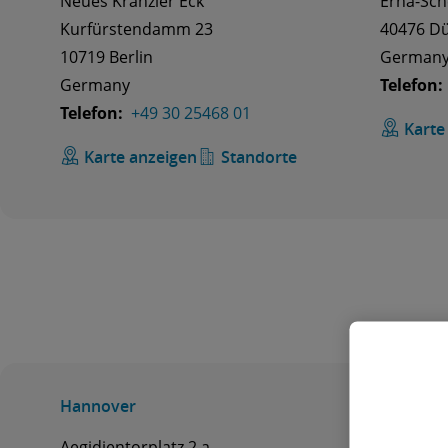
Neues Kranzler Eck
Erna-Sch
Kurfürstendamm 23
40476 Dü
10719 Berlin
German
Germany
Telefon:
Telefon:
+49 30 25468 01
Karte
Karte anzeigen
Standorte
Hannover
Köln
Aegidientorplatz 2 a
Magnuss