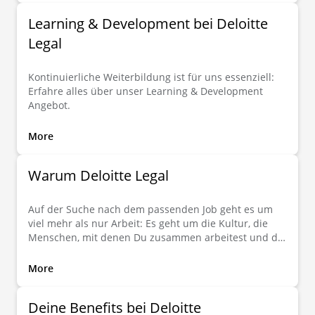
gemeinsam mit uns den Unterschied. Global. Lokal.
Learning & Development bei Deloitte
Individuell.
Legal
Kontinuierliche Weiterbildung ist für uns essenziell:
Erfahre alles über unser Learning & Development
Angebot.
More
Warum Deloitte Legal
Auf der Suche nach dem passenden Job geht es um
viel mehr als nur Arbeit: Es geht um die Kultur, die
Menschen, mit denen Du zusammen arbeitest und die
vielen kleinen und großen Dinge, die den Unterschied
machen. Hier erfährst Du, was Deloitte Legal Dir rund
More
um Deinen Job zu bieten hat.
Deine Benefits bei Deloitte