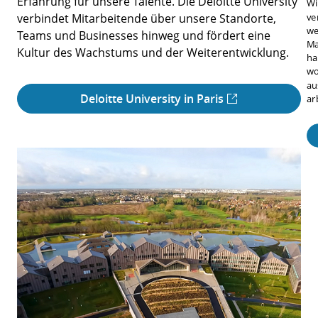
Erfahrung für unsere Talente. Die Deloitte University
Wi
verbindet Mitarbeitende über unsere Standorte,
ve
we
Teams und Businesses hinweg und fördert eine
Ma
Kultur des Wachstums und der Weiterentwicklung.
ha
wo
au
Deloitte University in Paris
ar