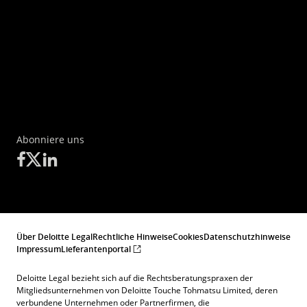
Abonniere uns
Über Deloitte Legal
Rechtliche Hinweise
Cookies
Datenschutzhinweise
Impressum
Lieferantenportal
Deloitte Legal bezieht sich auf die Rechtsberatungspraxen der
Mitgliedsunternehmen von Deloitte Touche Tohmatsu Limited, deren
verbundene Unternehmen oder Partnerfirmen, die