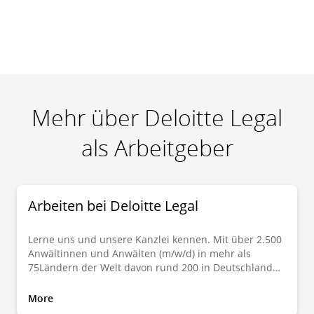
Mehr über Deloitte Legal
als Arbeitgeber
Arbeiten bei Deloitte Legal
Lerne uns und unsere Kanzlei kennen. Mit über 2.500
Anwältinnen und Anwälten (m/w/d) in mehr als
75Ländern der Welt davon rund 200 in Deutschland
erbringt Deloitte Legal hochqualifizierte und zugleich
praxisnahe Beratung in allen Fragen des nationalen
More
und internationalen Wirtschaftsrechts. Mache