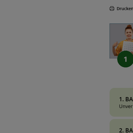
Drucke
1. BA
Unverh
Arbeit
Unverh
2. BA
befris