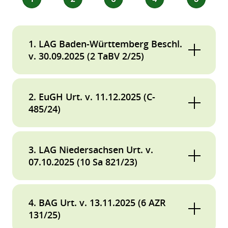
1. LAG Baden-Württemberg Beschl.
v. 30.09.2025 (2 TaBV 2/25)
Kein erzwingbares Mitbestimmungsrecht
2. EuGH Urt. v. 11.12.2025 (C-
des Betriebsrats für Maßnahmen vor seiner
485/24)
konstituierenden Sitzung
Bestimmung des anwendbaren
LAG Baden-Württemberg, Beschl. v. 30.09.2025,
3. LAG Niedersachsen Urt. v.
Arbeitsrechts bei Verlagerung des
2 TaBV 2/25
07.10.2025 (10 Sa 821/23)
gewöhnlichen Arbeitsorts
Das Landesarbeitsgericht (LAG) Baden-
Betriebsratsvergütung: Rücknahme von
EuGH Urt. v. 11.12.2025, C-485/24
Württemberg hat mit Beschluss vom
4. BAG Urt. v. 13.11.2025 (6 AZR
Entgelterhöhungen
30.09.2025 (2 TaBV 2/25) entschieden, dass ein
131/25)
In seinem Urteil in der Rechtssache Locatrans
Betriebsrat in einem bisher betriebsratslosen