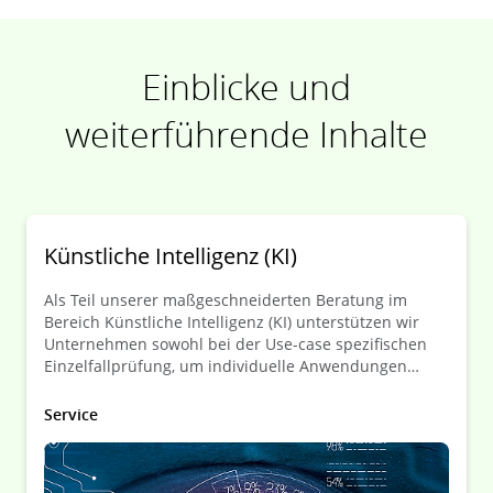
Einblicke und
weiterführende Inhalte
Künstliche Intelligenz (KI)
Als Teil unserer maßgeschneiderten Beratung im
Bereich Künstliche Intelligenz (KI) unterstützen wir
Unternehmen sowohl bei der Use-case spezifischen
Einzelfallprüfung, um individuelle Anwendungen
rechtlich abzusichern, als auch bei der Entwicklung
von umfassenden Governance-Strukturen für den
Service
verantwortungsvollen Umgang mit KI. Dabei arbeiten
wir Hand-in-Hand mit den KI-Spezialisten von Deloitte,
sodass unsere Beratung stets eng an den technischen