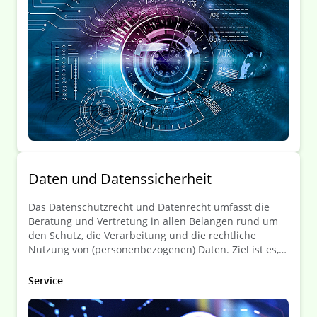
Gegebenheiten erfolgt.
Daten­ und Daten­ssicherheit
Das Datenschutzrecht und Datenrecht umfasst die
Beratung und Vertretung in allen Belangen rund um
den Schutz, die Verarbeitung und die rechtliche
Nutzung von (personenbezogenen) Daten. Ziel ist es,
die Mandanten bei der Einhaltung der
Datenschutzbestimmungen zu unterstützen und
Service
rechtliche Risiken im Umgang mit Daten zu
minimieren.