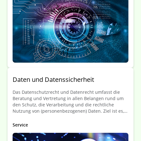
Gegebenheiten erfolgt.
Daten­ und Daten­ssicherheit
Das Datenschutzrecht und Datenrecht umfasst die
Beratung und Vertretung in allen Belangen rund um
den Schutz, die Verarbeitung und die rechtliche
Nutzung von (personenbezogenen) Daten. Ziel ist es,
die Mandanten bei der Einhaltung der
Datenschutzbestimmungen zu unterstützen und
Service
rechtliche Risiken im Umgang mit Daten zu
minimieren.