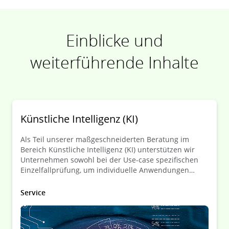
Einblicke und
weiterführende Inhalte
Künstliche Intelligenz (KI)
Als Teil unserer maßgeschneiderten Beratung im
Bereich Künstliche Intelligenz (KI) unterstützen wir
Unternehmen sowohl bei der Use-case spezifischen
Einzelfallprüfung, um individuelle Anwendungen
rechtlich abzusichern, als auch bei der Entwicklung
von umfassenden Governance-Strukturen für den
Service
verantwortungsvollen Umgang mit KI. Dabei arbeiten
wir Hand-in-Hand mit den KI-Spezialisten von Deloitte,
sodass unsere Beratung stets eng an den technischen