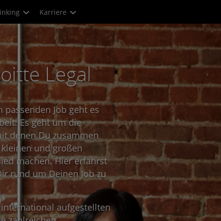
inking
Karriere
itte Legal
m passenden Job geht es
beit: Es geht um die
 mit denen Du zusammen
n kleinen und großen
ied machen. Hier erfährst
Dir rund um Deinen Job zu
 international aufgestellten
e zahlreichen