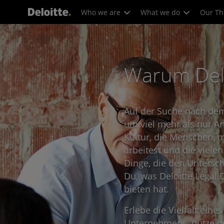
Who we are
What we do
Our Th
Warum Delo
Auf der Suche nach de
um viel mehr als nur Ar
Kultur, die Menschen,
arbeitest und die viele
Dinge, die den Untersch
Du, was Deloitte Legal 
bieten hat.
Erlebe die Vielfalt eines
Unternehmens, nutze di