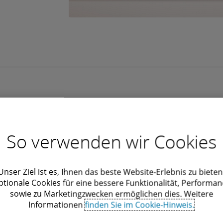
So verwenden wir Cookies
Unser Ziel ist es, Ihnen das beste Website-Erlebnis zu bieten
ptionale Cookies für eine bessere Funktionalität, Performan
sowie zu Marketingzwecken ermöglichen dies. Weitere
ste zu geben – Deloitte, das Team Deutschland und das Team Deut
Informationen
finden Sie im Cookie-Hinweis.
 Geschichte.