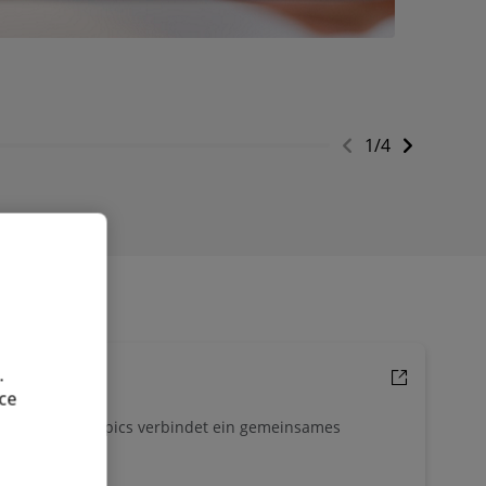
1
/
4
.
ce
schland Paralympics verbindet ein gemeinsames