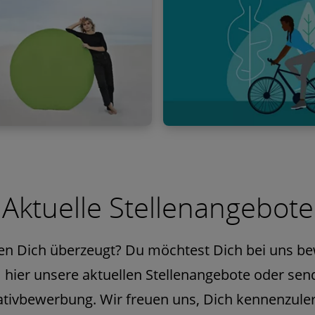
ere Events
Benefits
bei und lerne uns auf einer
Welche Angebote, Zusatzleist
iere-Veranstaltungen in
und Benefits erwarten dich? F
Aktuelle Stellenangebote
ahr kennen. Wir freuen uns
heraus!
en Dich überzeugt? Du möchtest Dich bei uns b
hier unsere aktuellen Stellenangebote oder sen
iativbewerbung. Wir freuen uns, Dich kennenzule