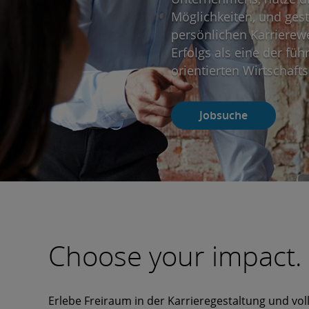
Möglichkeiten, und ges
persönlichen Karrierew
Erfolgs als eine der füh
orientierten Wirtschaft
Jobsuche
Choose your impact.
Erlebe Freiraum in der Karrieregestaltung und vol