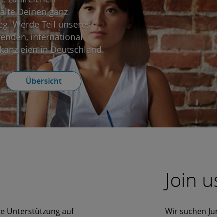
talte Deinen ganz
eg. Werde Teil unseres
renden, international
skanzleien in Deutschland.
Übersicht
Join u
le Unterstützung auf
Wir suchen Ju