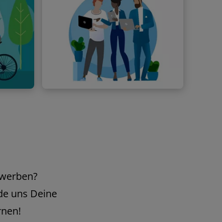
Anforderungsprofil
ungen
Wir suchen Juristinnen und Juristen
inde es
mit hervorragender juristischer
Qualifikation. Du solltest darüber
hinaus Spaß daran haben, Dein
fachliches Können mit Kreativität und
ewerben?
Einsatzbereitschaft in praktische
Ergebnisse und optimale Lösungen für
de uns Deine
unsere Mandantschaft umzusetzen.
rnen!