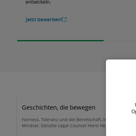
entwickeln.
Jetzt bewerben!
Geschichten, die bewegen
O
Fairness, Toleranz und die Bereitschaft, immer das Be
Mindset. Deloitte Legal-Counsel Horst Heinzl teilt seine