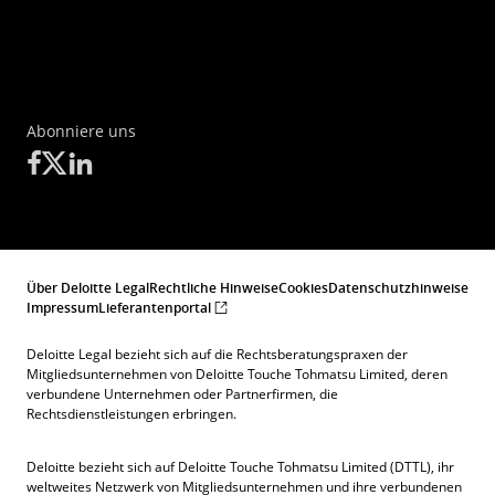
Abonniere uns
Über Deloitte Legal
Rechtliche Hinweise
Cookies
Datenschutzhinweise
Impressum
Lieferantenportal
Deloitte Legal bezieht sich auf die Rechtsberatungspraxen der
Mitgliedsunternehmen von Deloitte Touche Tohmatsu Limited, deren
verbundene Unternehmen oder Partnerfirmen, die
Rechtsdienstleistungen erbringen.
Deloitte bezieht sich auf Deloitte Touche Tohmatsu Limited (DTTL), ihr
weltweites Netzwerk von Mitgliedsunternehmen und ihre verbundenen