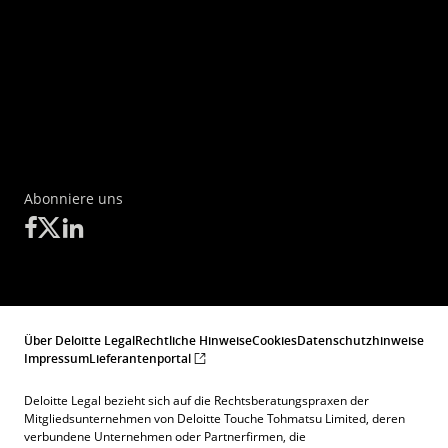
Abonniere uns
Über Deloitte Legal
Rechtliche Hinweise
Cookies
Datenschutzhinweise
Impressum
Lieferantenportal
Deloitte Legal bezieht sich auf die Rechtsberatungspraxen der
Mitgliedsunternehmen von Deloitte Touche Tohmatsu Limited, deren
verbundene Unternehmen oder Partnerfirmen, die