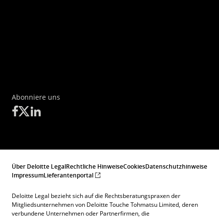
Abonniere uns
Über Deloitte Legal
Rechtliche Hinweise
Cookies
Datenschutzhinweise
Impressum
Lieferantenportal
Deloitte Legal bezieht sich auf die Rechtsberatungspraxen der
Mitgliedsunternehmen von Deloitte Touche Tohmatsu Limited, deren
verbundene Unternehmen oder Partnerfirmen, die