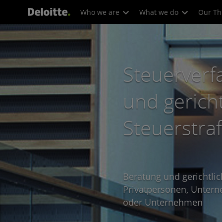
Who we are
What we do
Our Th
Steuer­­verf
und gericht
Steuer­straf
Beratung und gericht­li
Privat­personen, Unter­
oder Unter­nehmen