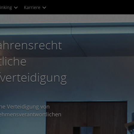
inking
Karriere
ahrens­­recht
liche
­verteidi­gung
che Verteidigung von
nehmens­verantwort­lichen