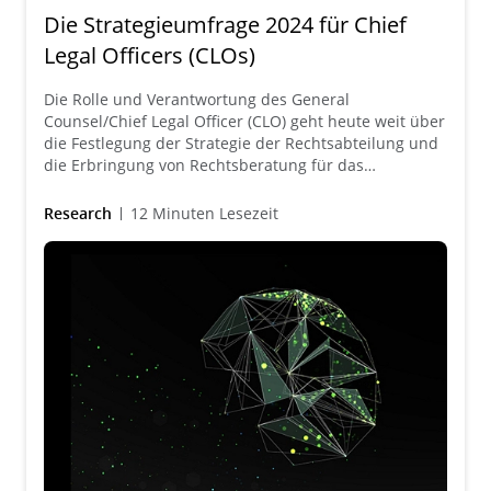
Die Strategieumfrage 2024 für Chief
Legal Officers (CLOs)
Die Rolle und Verantwortung des General
Counsel/Chief Legal Officer (CLO) geht heute weit über
die Festlegung der Strategie der Rechtsabteilung und
die Erbringung von Rechtsberatung für das
Unternehmen hinaus. Erfahren Sie, wie CLOs heute
mit ihren Kolleginnen und Kollegen aus der
Research
12 Minuten Lesezeit
Geschäftsleitung zusammenarbeiten, um immer
komplexer werdende Herausforderungen zu meistern.