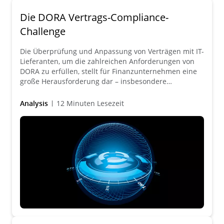
Die DORA Vertrags-Compliance-
Challenge
Die Überprüfung und Anpassung von Verträgen mit IT-
Lieferanten, um die zahlreichen Anforderungen von
DORA zu erfüllen, stellt für Finanzunternehmen eine
große Herausforderung dar – insbesondere
angesichts des Stichtags 17. Januar 2025. Ein
effizienter, systematischer und digitaler
Analysis
12 Minuten Lesezeit
Reviewprozess ist der Schlüssel zur Gewährleistung
einer DORA-konformen Vertragslandschaft.