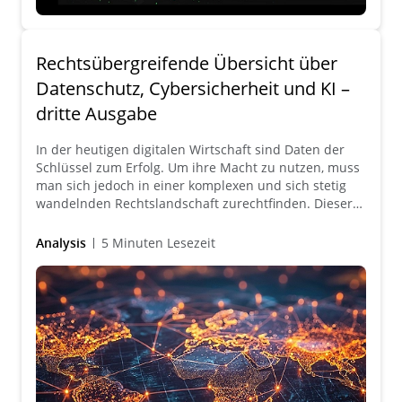
Rechtsübergreifende Übersicht über
Datenschutz, Cybersicherheit und KI –
dritte Ausgabe
In der heutigen digitalen Wirtschaft sind Daten der
Schlüssel zum Erfolg. Um ihre Macht zu nutzen, muss
man sich jedoch in einer komplexen und sich stetig
wandelnden Rechtslandschaft zurechtfinden. Dieser
Leitfaden bietet einen umfassenden Überblick über
die jüngsten Entwicklungen und künftigen Trends in
Analysis
5 Minuten Lesezeit
den Bereichen Datenschutz, Cybersicherheit und
künstliche Intelligenz in 51 Ländern.