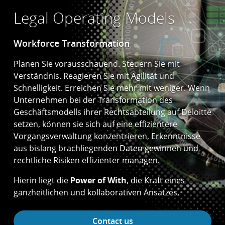
Legal Operating Models
Workforce Transformation
Planen Sie vorausschauend. Steuern Sie mit
Verständnis. Reagieren Sie mit Agilität und
Schnelligkeit. Erreichen Sie mehr mit weniger. Wenn
Unternehmen bei der Transformation des
Geschäftsmodells ihrer Rechtsabteilung auf Deloitte
setzen, können sie sich auf eine effizientere
Vorgangsverwaltung konzentrieren, Erkenntnisse
aus bislang brachliegenden Daten gewinnen und
rechtliche Risiken effizienter managen.
Hierin liegt die
Power of With
, die Kraft eines
ganzheitlichen und kollaborativen Ansatzes.
Contact us