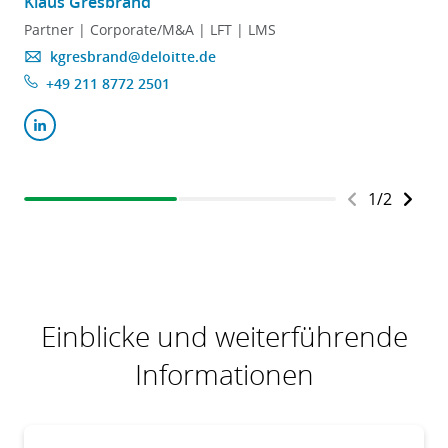
Klaus Gresbrand
A
Partner | Corporate/M&A | LFT | LMS
kgresbrand@deloitte.de
+49 211 8772 2501
1
/
2
Einblicke und weiterführende
Informationen