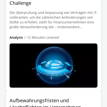
Challenge
Die Überprüfung und Anpassung von Verträgen mit IT-
Lieferanten, um die zahlreichen Anforderungen von
DORA zu erfüllen, stellt für Finanzunternehmen eine
große Herausforderung dar – insbesondere
angesichts des Stichtags 17. Januar 2025. Ein
effizienter, systematischer und digitaler
Analysis
12 Minuten Lesezeit
Reviewprozess ist der Schlüssel zur Gewährleistung
einer DORA-konformen Vertragslandschaft.
Aufbewahrungsfristen und