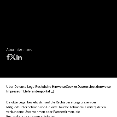
Abonniere uns
Über Deloitte Legal
Rechtliche Hinweise
Cookies
Datenschutzhinweise
Impressum
Lieferantenportal
Deloitte Legal bezieht sich auf die Rechtsberatungspraxen der
Mitgliedsunternehmen von Deloitte Touche Tohmatsu Limited, deren
verbundene Unternehmen oder Partnerfirmen, die
Rechtsdienstleistungen erbringen.