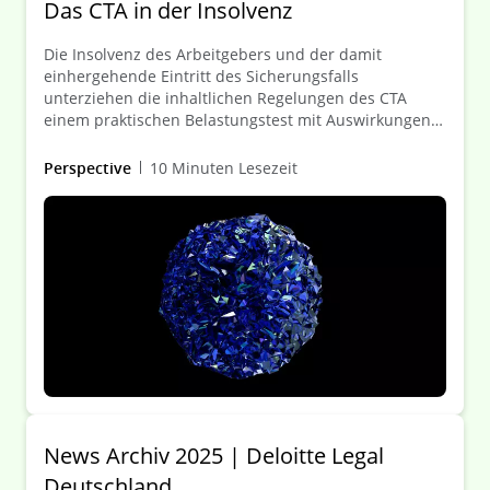
Das CTA in der Insolvenz
Die Insolvenz des Arbeitgebers und der damit
einhergehende Eintritt des Sicherungsfalls
unterziehen die inhaltlichen Regelungen des CTA
einem praktischen Belastungstest mit Auswirkungen
auf die maßgeblichen Stakeholder (neben Treuhänder
vor allem Arbeitgeber/Insolvenzverwalter, begünstigte
Perspective
10 Minuten Lesezeit
Personen, Pensionssicherungsverein (PSV) bei
Absicherung von Pflichten aus Zusagen der
betrieblichen Altersversorgung (bAV-Zusagen)). Dieser
Client Alert erörtert die aktuellen rechtlichen
Rahmenbedingungen und Gestaltungsoptionen aus
der Sicht des Treuhänders – mit Berücksichtigung des
„Sicherungsfall“-Fahrplans.
News Archiv 2025 | Deloitte Legal
Deutschland