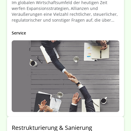
Im globalen Wirtschaftsumfeld der heutigen Zeit
werfen Expansionsstrategien, Allianzen und
Veräußerungen eine Vielzahl rechtlicher, steuerlicher,
regulatorischer und sonstiger Fragen auf, die über
Erfolg oder Misserfolg einer Transaktion entscheiden
können.
Service
Restrukturierung & Sanierung