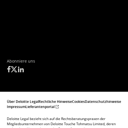
Abonniere uns
Über Deloitte Legal
Rechtliche Hinweise
Cookies
Datenschutzhinweise
Impressum
Lieferantenportal
Deloitte Legal bezieht sich auf die Rechtsberatungspraxen der
Mitgliedsunternehmen von Deloitte Touche Tohmatsu Limited, deren